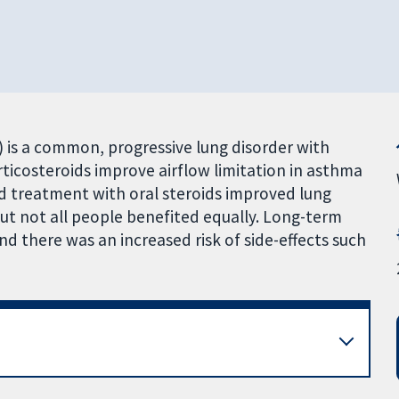
 is a common, progressive lung disorder with
orticosteroids improve airflow limitation in asthma
d treatment with oral steroids improved lung
t not all people benefited equally. Long-term
nd there was an increased risk of side-effects such