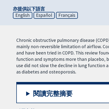
亦提供以下語言
English
Español
Français
Chronic obstructive pulmonary disease (COPD)
mainly non-reversible limitation of airflow. C
and have been tried in COPD. This review foun
function and symptoms more than placebo, bu
use did not slow the decline in lung function a
as diabetes and osteoporosis.
閱讀完整摘要