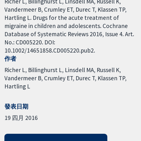
Richer L, Billinghurst L, Linsdell MA, Russell K,
Vandermeer B, Crumley ET, Durec T, Klassen TP,
Hartling L. Drugs for the acute treatment of
migraine in children and adolescents. Cochrane
Database of Systematic Reviews 2016, Issue 4. Art.
No.: CD005220. DOI:
10.1002/14651858.CD005220.pub2.
作者
Richer L
Billinghurst L
Linsdell MA
Russell K
Vandermeer B
Crumley ET
Durec T
Klassen TP
Hartling L
發表日期
19 四月 2016