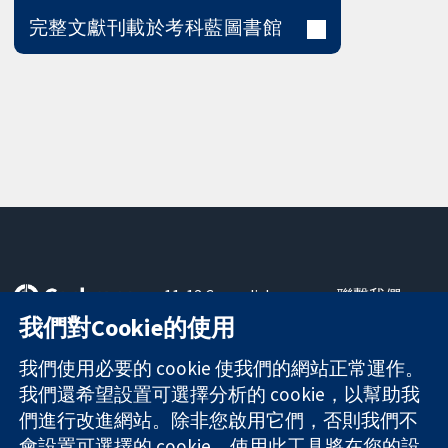
完整文獻刊載於考科藍圖書館
11-13 Cavendish
聯繫我們
Square
新聞
我們對Cookie的使用
可信任實證
London
新聞部
知情決定
W1G 0AN
關於我們
我們使用必要的 cookie 使我們的網站正常運作。
更完善的健康照
United Kingdom
工作機會
我們還希望設置可選擇分析的 cookie，以幫助我
護
Cochrane
們進行改進網站。除非您啟用它們，否則我們不
Library
會設置可選擇的 cookie。使用此工具將在您的設