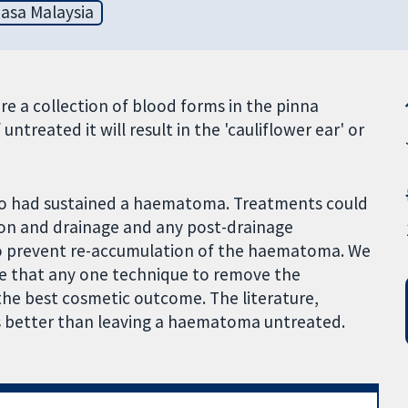
asa Malaysia
e a collection of blood forms in the pinna
untreated it will result in the 'cauliflower ear' or
 who had sustained a haematoma. Treatments could
ion and drainage and any post-drainage
 to prevent re-accumulation of the haematoma. We
te that any one technique to remove the
he best cosmetic outcome. The literature,
s better than leaving a haematoma untreated.