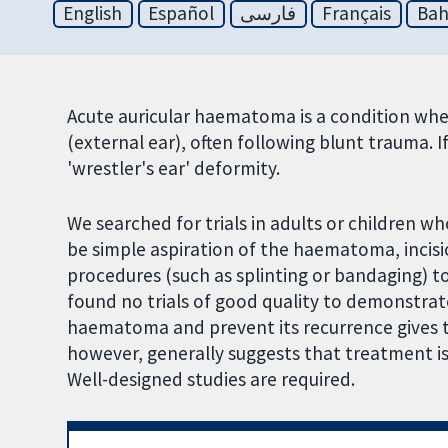
English
Español
فارسی
Français
Bah
Acute auricular haematoma is a condition wher
(external ear), often following blunt trauma. If 
'wrestler's ear' deformity.
We searched for trials in adults or children
be simple aspiration of the haematoma, incis
procedures (such as splinting or bandaging)
found no trials of good quality to demonstra
haematoma and prevent its recurrence gives t
however, generally suggests that treatment i
Well-designed studies are required.