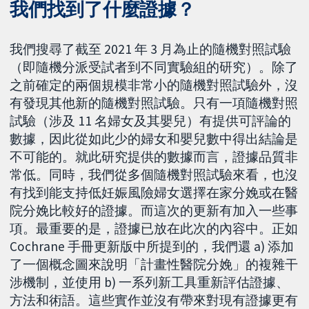
我們找到了什麼證據？
我們搜尋了截至 2021 年 3 月為止的隨機對照試驗
（即隨機分派受試者到不同實驗組的研究）。除了
之前確定的兩個規模非常小的隨機對照試驗外，沒
有發現其他新的隨機對照試驗。只有一項隨機對照
試驗（涉及 11 名婦女及其嬰兒）有提供可評論的
數據，因此從如此少的婦女和嬰兒數中得出結論是
不可能的。就此研究提供的數據而言，證據品質非
常低。同時，我們從多個隨機對照試驗來看，也沒
有找到能支持低妊娠風險婦女選擇在家分娩或在醫
院分娩比較好的證據。而這次的更新有加入一些事
項。最重要的是，證據已放在此次的內容中。正如
Cochrane 手冊更新版中所提到的，我們還 a) 添加
了一個概念圖來說明「計畫性醫院分娩」的複雜干
涉機制，並使用 b) 一系列新工具重新評估證據、
方法和術語。這些實作並沒有帶來對現有證據更有