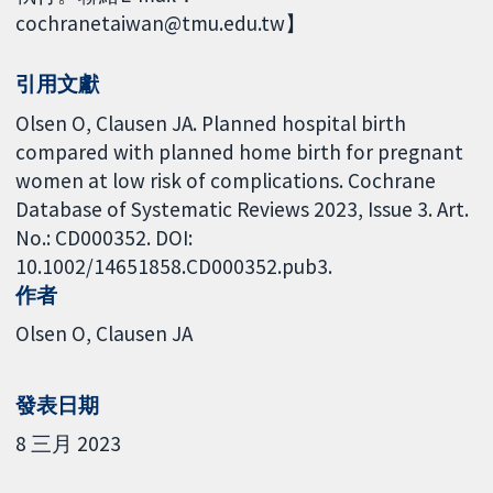
cochranetaiwan@tmu.edu.tw】
引用文獻
Olsen O, Clausen JA. Planned hospital birth
compared with planned home birth for pregnant
women at low risk of complications. Cochrane
Database of Systematic Reviews 2023, Issue 3. Art.
No.: CD000352. DOI:
10.1002/14651858.CD000352.pub3.
作者
Olsen O
Clausen JA
發表日期
8 三月 2023