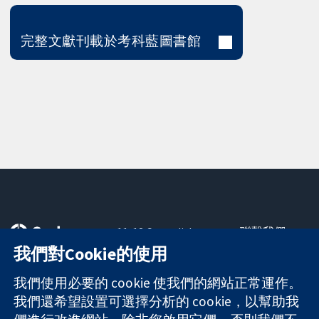
完整文獻刊載於考科藍圖書館
11-13 Cavendish
聯繫我們
Square
新聞
我們對Cookie的使用
可信任實證
London
新聞部
知情決定
W1G 0AN
關於我們
我們使用必要的 cookie 使我們的網站正常運作。
更完善的健康照
United Kingdom
工作機會
我們還希望設置可選擇分析的 cookie，以幫助我
護
Cochrane