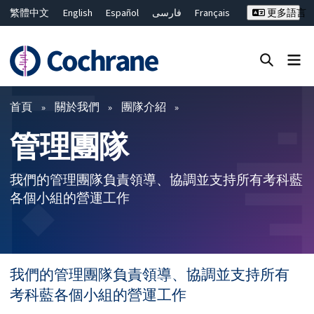
繁體中文
English
Español
فارسی
Français
更多語言
Русский
Hrvatski
Deutsch
Bahasa Malaysia
ไทย
简体中文
關閉搜尋 ✖
篩選條件
首頁
關於我們
團隊介紹
管理團隊
我們的管理團隊負責領導、協調並支持所有考科藍
各個小組的營運工作
我們的管理團隊負責領導、協調並支持所有
考科藍各個小組的營運工作