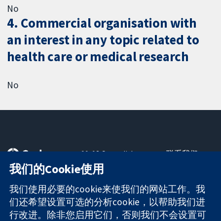
No
4. Commercial organisation with
an interest in any topic related to
health care or medical research
No
11-13 Cavendish
联系我们
Square
最新消息
我们的Cookie使用
可信任的证据
London
新闻办公室
知情决定
W1G 0AN
关于我们
我们使用必要的cookie来使我们的网站工作。我
更完善的医疗健
United Kingdom
工作机会
们还希望设置可选的分析cookie，以帮助我们进
康
Cochrane
行改进。除非您启用它们，否则我们不会设置可
Library