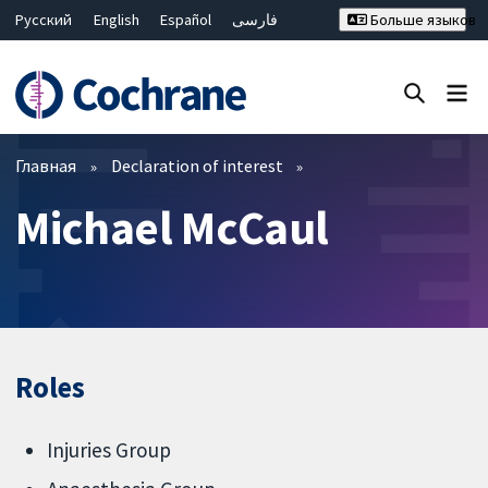
Русский
English
Español
فارسی
Больше языков
Français
Hrvatski
Deutsch
Bahasa Malaysia
ไทย
繁體中文
简体中文
Закрыть поиск ✖
Фильтры
Главная
Declaration of interest
Michael McCaul
Roles
Injuries Group