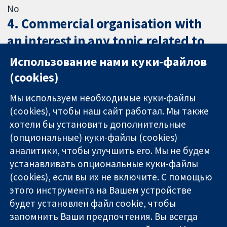
No
4. Commercial organisation with
an interest in any topic related to
health care or medical research
Использование нами куки-файлов
(cookies)
No
Мы используем необходимые куки-файлы
(cookies), чтобы наш сайт работал. Мы также
хотели бы установить дополнительные
(опциональные) куки-файлы (cookies)
аналитики, чтобы улучшить его. Мы не будем
11-13 Cavendish
Связаться с
устанавливать опциональные куки-файлы
Square
нами
(cookies), если вы их не включите. С помощью
Надёжные
London
Новости
этого инструмента на Вашем устройстве
доказательства
W1G 0AN
Пресс-
Информированные
будет установлен файл cookie, чтобы
United Kingdom
служба
решения
О нас
запомнить Ваши предпочтения. Вы всегда
Во благо
Работа