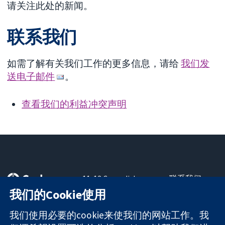
请关注此处的新闻。
联系我们
如需了解有关我们工作的更多信息，请给
我们发
送电子邮件
。
查看我们的利益冲突声明
11-13 Cavendish
联系我们
Square
最新消息
我们的Cookie使用
可信任的证据
London
新闻办公室
知情决定
W1G 0AN
关于我们
我们使用必要的cookie来使我们的网站工作。我
更完善的医疗健
United Kingdom
工作机会