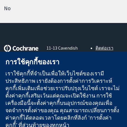
No
11-13 Cavendish
ติดต่อเรา
Square
ข่าวสาร
หลักฐานที่เชื่อถือ
การใช้คุกกี้ของเรา
London
สำหรับ
ได้
W1G 0AN
สื่อมวลชน
สู่การตัดสินใจ
เราใช้คุกกี้ที่จำเป็นเพื่อให้เว็บไซต์ของเรามี
United Kingdom
About us
อย่างมีข้อมูล
ตำแหน่งงาน
ประสิทธิภาพ เรายังต้องการตั้งค่าการวิเคราะห์
เพื่อสุขภาพที่ดีขึ้น
Cochrane
คุกกี้เพิ่มเติมเพื่อช่วยเราปรับปรุงเว็บไซต์ เราจะไม่
Library
ตั้งค่าคุกกี้เสริมเว้นแต่คุณจะเปิดใช้งาน การใช้
เครื่องมือนี้จะตั้งค่าคุกกี้บนอุปกรณ์ของคุณเพื่อ
จดจำการตั้งค่าของคุณ คุณสามารถเปลี่ยนการตั้ง
The Cochrane Collaboration เป็นองค์กรการกุศล (เลขที่ 1045921)
ค่าคุกกี้ได้ตลอดเวลาโดยคลิกที่ลิงก์ 'การตั้งค่า
และบริษัทจำกัดโดยการค้ำประกัน (เลขที่ 03044323) ที่จดทะเบียน
คุกกี้' ที่ส่วนท้ายของทุกหน้า
ในอังกฤษและเวลส์ หมายเลขจดทะเบียนภาษีมูลค่าเพิ่ม GB 718