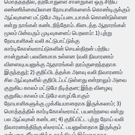
மொத்தத்தில், தற்போதுள்ள சான்றுகள் ஒரு சிறிய
எண்ணிக்கையிலான நோயாளிகளைக் கொண்டிருக்கும்
ஆய்வுகளை மட்டுமே அடிப்படையாகக் கொண்டுள்ளன
என்று நாங்கள் கண்டறிந்தோம். கிடைத்த ஆதாரங்கள்
மூலம் பின்வரும் முடிவுகளைப் பெறலாம்: 1) புற்று
நோயாளிகள் வலி கட்டுபாட்டுக்கு
கார்டிகோஸ்டீராய்டுகளின் செயல்திறன் பற்றிய
சான்றுகள் பலவீனமாக உள்ளன (வலி நிவாரணம்
விளைவுபயனுக்கு ஆதாரங்கள் தரம்குறைந்ததாக
இருந்தது); 2) குறிப்பிடத்தக்க அளவு வலி நிவாரணம்
சில ஆய்வுகளில் குறிபிடப்பட்டுள்ளது என்றாலும் அவை
குறுகிய காலம் மட்டுமே நீடித்தன; இந்த விழைவு
குறுகிய காலம் மட்டுமே வாழப்போகும்
நோயாளிகளுக்கு முக்கியமானதாக இருக்கலாம்; 3)
மொத்தத்தில் கார்டிகோஸ்டீராய்ட் பயனற்றவை என்று
பல ஆய்வுகள் கண்டன; 4) குறிப்பிட்ட புற்று நோய் வலி
நிவாரணத்திற்கு ஸ்டீராய்ட் பயனுள்ளதாக இருக்கும்
என்பதை தீர்மானிக்க சாத்தியம் இல்லாததாக