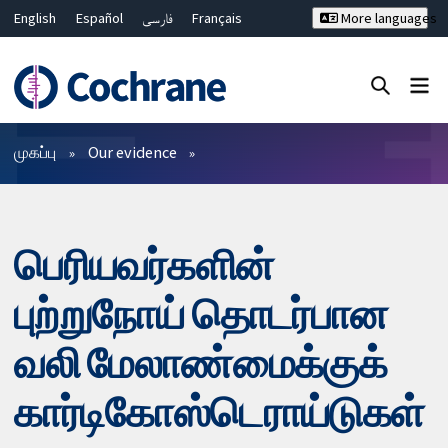
English
Español
فارسی
Français
More languages
Русский
Hrvatski
Deutsch
Bahasa Malaysia
ไทย
繁體中文
简体中文
Close search ✖
வடிகட்டிகள்
முகப்பு
Our evidence
பெரியவர்களின்
புற்றுநோய் தொடர்பான
வலி மேலாண்மைக்குக்
கார்டிகோஸ்டெராய்டுகள்