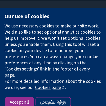
Our use of cookies
11-13 Cavendish
Contact us
We use necessary cookies to make our site work.
Square
News
Trusted
We'd also like to set optional analytics cookies to
London
Press office
evidence.
W1G 0AN
About us
help us improve it. We won't set optional cookies
Informed
ஐக்கிய
Jobs
unless you enable them. Using this tool will set a
decisions.
இராச்சியம்
Cochrane
cookie on your device to remember your
Better health.
Library
preferences. You can always change your cookie
preferences at any time by clicking on the
'Cookies settings' link in the footer of every
The Cochrane Collaboration is a charity (no. 1045921) and a
page.
company limited by guarantee (no. 03044323) registered in
For more detailed information about the cookies
England & Wales. VAT registration number GB 718 2127 49.
we use, see our
Cookies page
.
Copyright © 2026 The Cochrane Collaboration
Website Terms & Conditions
|
Disclaimer
|
Privacy
|
Cookie
policy
|
Cookie settings
Accept all
முறைப்படுத்து