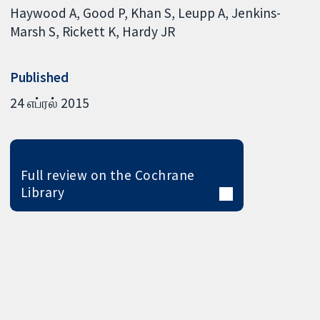
Haywood A
Good P
Khan S
Leupp A
Jenkins-
Marsh S
Rickett K
Hardy JR
Published
24 எப்ரல் 2015
Full review on the Cochrane
Library