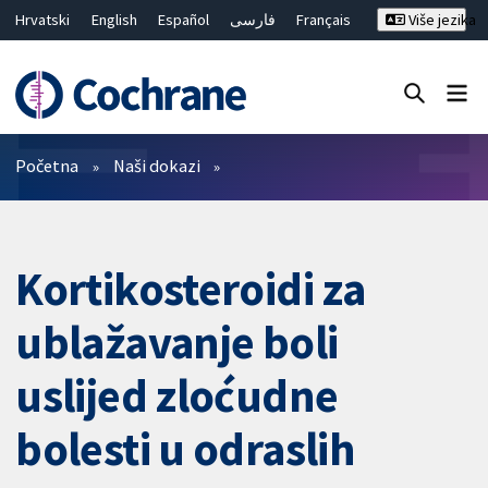
Hrvatski
English
Español
فارسی
Français
Više jezika
Русский
Deutsch
Bahasa Malaysia
ไทย
繁體中文
简体中文
Close search ✖
Prečistači
Početna
Naši dokazi
Kortikosteroidi za
ublažavanje boli
uslijed zloćudne
bolesti u odraslih