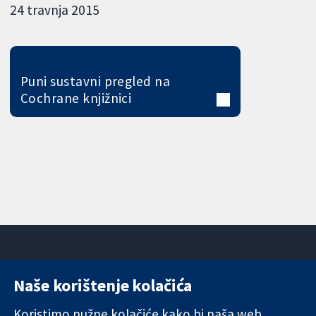
24 travnja 2015
Puni sustavni pregled na
Cochrane knjižnici
Naše korištenje kolačića
11-13 Cavendish
Kontaktirajte
Square
nas
Koristimo nužne kolačiće kako bi naša web
Pouzdani dokazi.