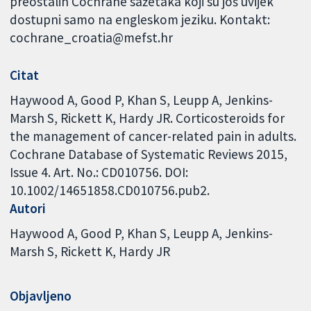
preostalih Cochrane sažetaka koji su još uvijek
dostupni samo na engleskom jeziku. Kontakt:
cochrane_croatia@mefst.hr
Citat
Haywood A, Good P, Khan S, Leupp A, Jenkins-
Marsh S, Rickett K, Hardy JR. Corticosteroids for
the management of cancer-related pain in adults.
Cochrane Database of Systematic Reviews 2015,
Issue 4. Art. No.: CD010756. DOI:
10.1002/14651858.CD010756.pub2.
Autori
Haywood A
Good P
Khan S
Leupp A
Jenkins-
Marsh S
Rickett K
Hardy JR
Objavljeno