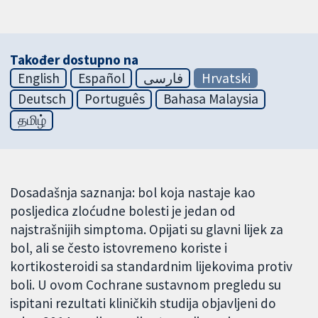
Također dostupno na
English
Español
فارسی
Hrvatski
Deutsch
Português
Bahasa Malaysia
தமிழ்
Dosadašnja saznanja: bol koja nastaje kao
posljedica zloćudne bolesti je jedan od
najstrašnijih simptoma. Opijati su glavni lijek za
bol, ali se često istovremeno koriste i
kortikosteroidi sa standardnim lijekovima protiv
boli. U ovom Cochrane sustavnom pregledu su
ispitani rezultati kliničkih studija objavljeni do