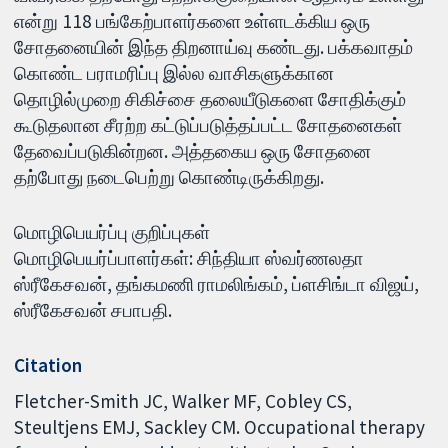
என்று 118 பங்கேற்பாளர்களை உள்ளடக்கிய ஒரு
சோதனையின் இந்த திறனாய்வு கண்டது. பக்கவாதம்
கொண்ட பராமரிப்பு இல்ல வாசிகளுக்கான
தொழில்முறை சிகிச்சை தலையீடுகளை சோதிக்கும்
கூடுதலான சீரற்ற கட்டுப்படுத்தப்பட்ட சோதனைகள்
தேவைப்படுகின்றன. அத்தகைய ஒரு சோதனை
தற்போது நடைபெற்று கொண்டிருக்கிறது.
மொழிபெயர்ப்பு குறிப்புகள்
மொழிபெயர்ப்பாளர்கள்: சிந்தியா ஸ்வர்ணலதா
ஸ்ரீகேசவன், தங்கமணி ராமலிங்கம், ப்ளசிங்டா விஜய்,
ஸ்ரீகேசவன் சபாபதி.
Citation
Fletcher-Smith JC, Walker MF, Cobley CS,
Steultjens EMJ, Sackley CM. Occupational therapy