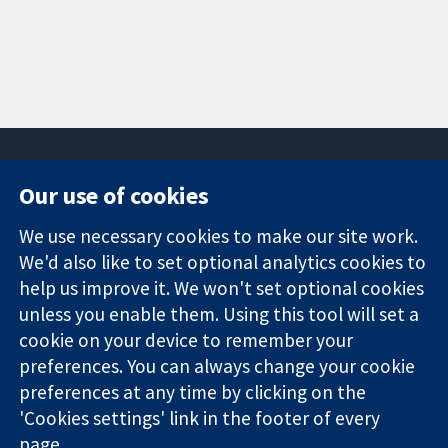
Our use of cookies
11-13 Cavendish
Contact us
We use necessary cookies to make our site work.
Square
News
Trusted
We'd also like to set optional analytics cookies to
London
Press office
evidence.
W1G 0AN
About us
help us improve it. We won't set optional cookies
Informed
ஐக்கிய
Jobs
unless you enable them. Using this tool will set a
decisions.
இராச்சியம்
Cochrane
cookie on your device to remember your
Better health.
Library
preferences. You can always change your cookie
preferences at any time by clicking on the
'Cookies settings' link in the footer of every
The Cochrane Collaboration is a charity (no. 1045921) and a
page.
company limited by guarantee (no. 03044323) registered in