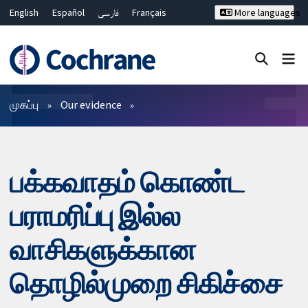
English
Español
فارسی
Français
More languages
Русский
Hrvatski
Deutsch
Bahasa Malaysia
ไทย
繁體中文
简体中文
Close search ✖
வடிகட்டிகள்
முகப்பு
Our evidence
பக்கவாதம் கொண்ட
பராமரிப்பு இல்ல
வாசிகளுக்கான
தொழில்முறை சிகிச்சை