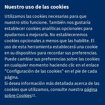
Nuestro uso de las cookies
Utilizamos las cookies necesarias para que
nuestro sitio funcione. También nos gustaría
11-13 Cavendish
Contacto
establecer cookies analíticas opcionales para
Square
Noticias
ayudarnos a mejorarla. No estableceremos
Evidencia fiable.
Londres
Prensa
Decisiones
cookies opcionales a menos que las habilite. El
W1G 0AN
Sobre
informadas.
Reino Unido
nosotros
uso de esta herramienta establecerá una cookie
Mejor salud.
Empleo
en su dispositivo para recordar sus preferencias.
Cochrane
Puede cambiar sus preferencias sobre las cookies
Library
en cualquier momento haciendo clic en el enlace
"Configuración de las cookies" en el pie de cada
página.
The Cochrane Collaboration is a charity (no. 1045921) and a
Si desea información más detallada acerca de las
company limited by guarantee (no. 03044323) registered in
cookies que utilizamos, consulte nuestra
página
England & Wales. VAT registration number GB 718 2127 49.
sobre Cookies
.
Copyright © 2026 The Cochrane Collaboration
Términos y condiciones del sitio web
|
Responsabilidades
|