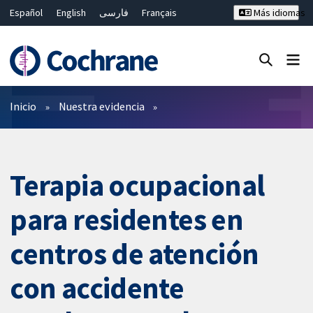
Español
English
فارسی
Français
Más idiomas
Русский
Hrvatski
Deutsch
Bahasa Malaysia
ไทย
繁體中文
简体中文
Cerrar búsqueda ✖
Filtros
Inicio
Nuestra evidencia
Terapia ocupacional
para residentes en
centros de atención
con accidente