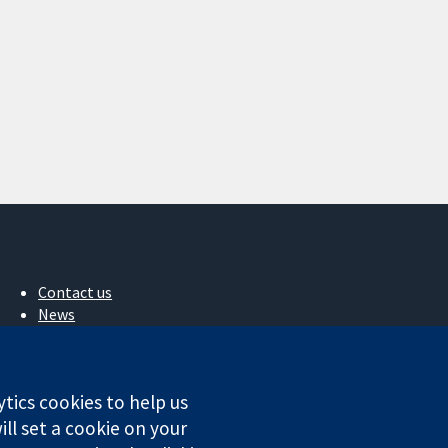
Contact us
News
Press office
About us
Jobs
ytics cookies to help us
Cochrane Library
ll set a cookie on your