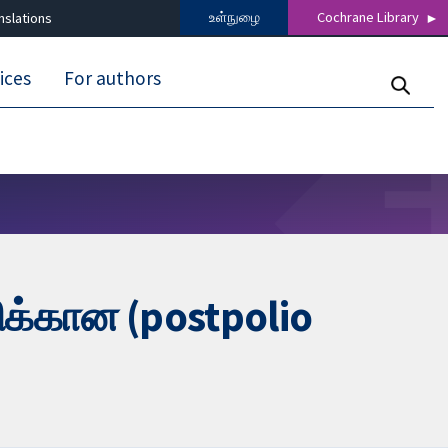
உள்நுழை
Cochrane Library
nslations
ices
For authors
றிக்கான (postpolio