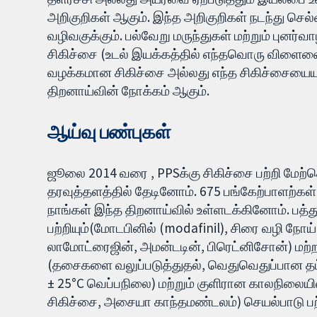
அறிகுறிகள் ஆகும். இந்த அறிகுறிகள் நடந்து செல்வ
வழிவகுக்கும். பல்வேறு மருந்துகள் மற்றும் புனர்
சிகிச்சை (உடல் இயக்கத்தில் எந்தவொரு விளைவைய
வழக்கமான சிகிச்சை அல்லது எந்த சிகிச்சையைய
திறனாய்வின் நோக்கம் ஆகும்.
ஆய்வு பண்புகள்
ஜூலை 2014 வரை , PPSக்கு சிகிச்சை பற்றி மே
தரவுத்தளத்தில் தேடினோம். 675 பங்கேற்பாளற்
நாங்கள் இந்த திறனாய்வில் உள்ளடக்கினோம். பத்த
பற்றியும்(மோடபினில் (modafinil), சிரை வழி நோய் எத
லாமோட்ரைஜின், அமன்டடின், பிரெட்னிசோன்) மற்
(தசைகளை வலுப்படுத்துதல், வெதுவெதுப்பான தட்ப
± 25°C வெப்பநிலை) மற்றும் குளிரான காலநிலையில
சிகிச்சை, அசையா காந்தமண்டலம்) செயல்பாடு பற்ற