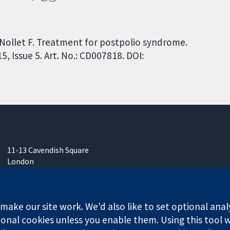
 Nollet F. Treatment for postpolio syndrome.
 Issue 5. Art. No.: CD007818. DOI:
11-13 Cavendish Square
London
W1G 0AN
ஐக்கிய இராச்சியம்
ake our site work. We'd also like to set optional anal
onal cookies unless you enable them. Using this tool wi