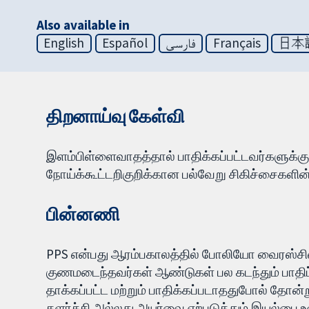
Also available in
English
Español
فارسی
Français
日本
திறனாய்வு கேள்வி
இளம்பிள்ளைவாதத்தால் பாதிக்கப்பட்டவர்களுக்கு பாத
நோய்க்கூட்டறிகுறிக்கான பல்வேறு சிகிச்சைகளி
பின்னணி
PPS என்பது ஆரம்பகாலத்தில் போலியோ வைரஸ்சினால்
குணமடைந்தவர்கள் ஆண்டுகள் பல கடந்தும் பாதிப்
தாக்கப்பட்ட மற்றும் பாதிக்கப்படாததுபோல் தோன்
தளர்ச்சி அல்லது அயர்வை ஏற்படுத்தும் இயல்பை