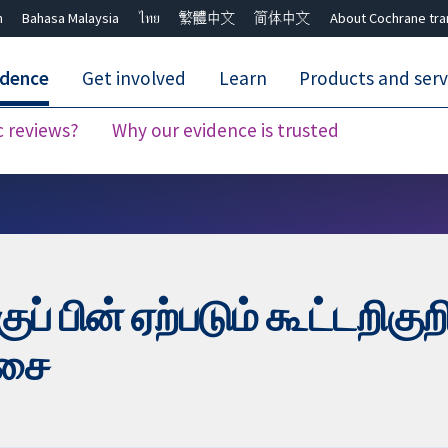
h
Bahasa Malaysia
ไทย
繁體中文
简体中文
About Cochrane tra
idence
Get involved
Learn
Products and serv
c reviews?
Why our evidence is trusted
Close search ✖
் பின் ஏற்படும் கூட்டறிகு
்சை