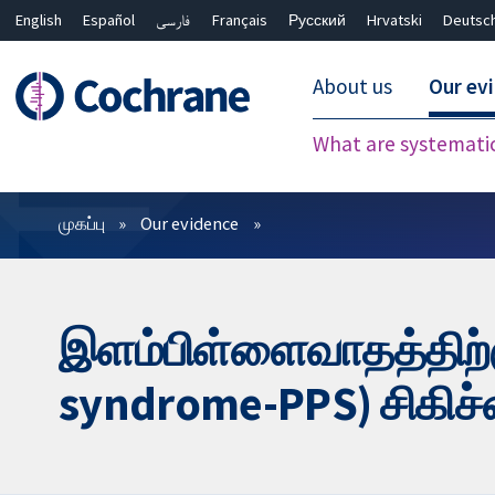
English
Español
فارسی
Français
Русский
Hrvatski
Deutsc
About us
Our ev
What are systemati
வடிகட்டிகள்
முகப்பு
Our evidence
இளம்பிள்ளைவாதத்திற்குப
syndrome-PPS) சிகிச