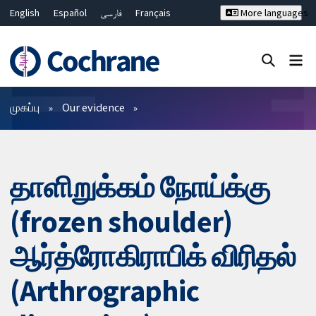
English
Español
فارسی
Français
More languages
Русский
Hrvatski
Deutsch
Bahasa Malaysia
ไทย
繁體中文
简体中文
Close search ✖
வடிகட்டிகள்
முகப்பு
Our evidence
தாளிறுக்கம் நோய்க்கு
(frozen shoulder)
ஆர்த்ரோகிராபிக் விரிதல்
(Arthrographic