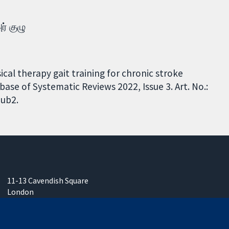
ர் குழு
cal therapy gait training for chronic stroke
base of Systematic Reviews 2022, Issue 3. Art. No.:
ub2.
11-13 Cavendish Square
London
W1G 0AN
ஐக்கிய இராச்சியம்