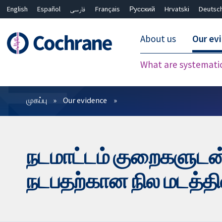
English
Español
فارسی
Français
Русский
Hrvatski
Deutsc
About us
Our ev
What are systemati
வடிகட்டிகள்
முகப்பு
Our evidence
நடமாட்டம் குறைகளுடன்
நடபதற்கான நில மடத்தி