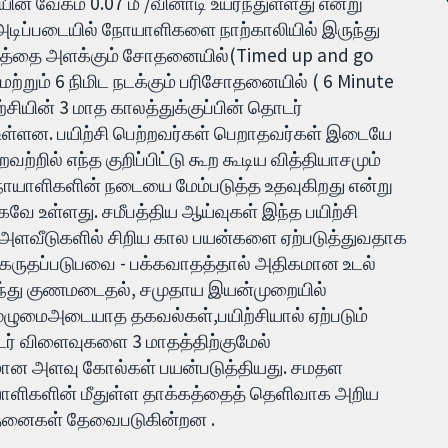
ின் வேகம் 0.07 மீ /வினாடி உயர்ந்துள்ளது என்று
 அடிப்படையில் நோயாளிகளை நாற்காலியில் இருந்து
ும் நேரத்தை அளக்கும் சோதனையில்(Timed up and go
மற்றும் 6 நிமிட நடக்கும் பரிசோதனையில் ( 6 Minute
ிற்சியின் 3 மாத காலத்துக்குப்பின் தொடர்
 உள்ளன. பயிற்சி பெற்றவர்கள் பெறாதவர்கள் இடையே
ற்றில் எந்த குறிப்பிட்டு கூற கூடிய வித்தியாசமும்
ோயாளிகளின் நடையை மேம்படுத்த உதவுகிறது என்று
 உள்ளது. சமீபத்திய ஆய்வுகள் இந்த பயிற்சி
்ற அளவீடுகளில் சிறிய கால பயன்களை ஏற்படுத்துவதாக
 கருதப்படுபவை - பக்கவாதத்தால் அதிகமான உடல்
ுந்து குணமடைதல், சமுதாய இயன்முறையில்
 முழுமைஅடையாத தகவல்கள்,பயிற்சியால் ஏற்படும்
ர் விளைவுகளை 3 மாதத்திற்குமேல்
ான அளவு கோல்கள் பயன்படுத்தியது. சமதள
ாளிகளின் மீதுள்ள தாக்கத்தைத் தெளிவாக அறிய
சோதனைகள் தேவைபடுகின்றன .