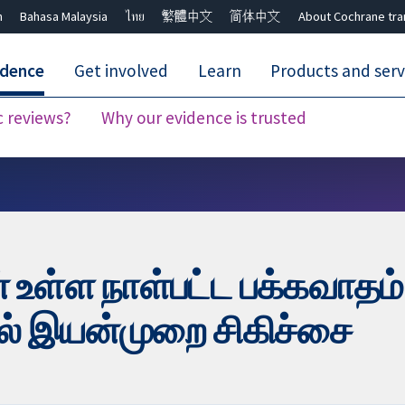
h
Bahasa Malaysia
ไทย
繁體中文
简体中文
About Cochrane tra
idence
Get involved
Learn
Products and serv
c reviews?
Why our evidence is trusted
Close search ✖
 உள்ள நாள்பட்ட பக்கவாதம
ல் இயன்முறை சிகிச்சை