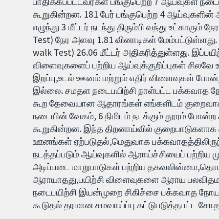
பாதிக்கப்பட்டவர்கள் பங்குபெற்ற 7 ஆய்வுகள் நடைய
கூறுகின்றன. 181 பேர் பங்குபெற்ற 4 ஆய்வுகளின்
எழுந்து 3 மீட்டர் நடந்து திரும்பி வந்து உட்கார
Test) நேர அளவு 1.81 வினாடிகள் மேம்பட்டுள்ளது. 
walk Test) 26.06 மீட்டர் அதிகரித்துள்ளது. இப்பய
விளைவுகளைப் பற்றிய ஆய்வுக்குறிப்புகள் சிலவே
இறப்பு,உடல் ஊனம் மற்றும் எதிர் விளைவுகள் போன்றவ
இல்லை. சமதள நடைபயிற்சி நாள்பட்ட பக்கவாத ந
கூற தேவையான ஆதாரங்கள் எங்களிடம் குறைவாகவே
நடையின் வேகம், 6 நிமிடம் நடக்கும் தூரம் போன
கூறுகின்றன. இந்த திறனாய்வில் குறைபாடுகளாக
ஊனங்கள் ஏற்படுதல்,மெதுவாக பக்கவாதத்திலிர
நடத்தப்படும் ஆய்வுகளில் ஆராய்ச்சியைப் பற்றிய
அடிப்படை மாறுபாடுகள் பற்றிய தகவலின்மை,தொட
ஆராயாதது,பயிற்சி விளைவுகளை ஆராய பலவிதம
நடைபயிற்சி இயன்முறை சிகிச்சை பக்கவாத நோய
கூடுதல் தரமான சமவாய்ப்பு கட்டுபடுத்தபட்ட 