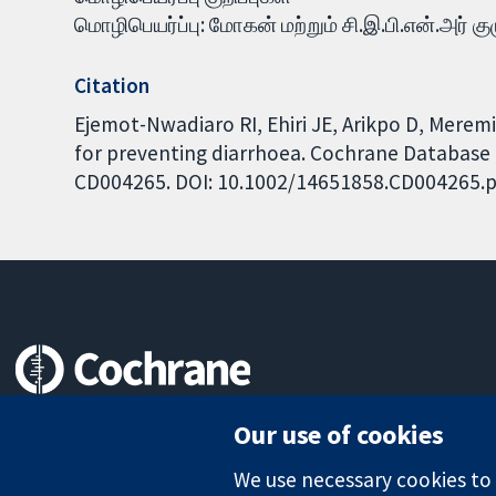
மொழிபெயர்ப்பு: மோகன் மற்றும் சி.இ.பி.என்.அர் கு
Citation
Ejemot-Nwadiaro RI, Ehiri JE, Arikpo D, Mere
for preventing diarrhoea. Cochrane Database of
CD004265. DOI: 10.1002/14651858.CD004265.p
Trusted evidence.
Our use of cookies
Informed decisions.
Better health.
We use necessary cookies to m