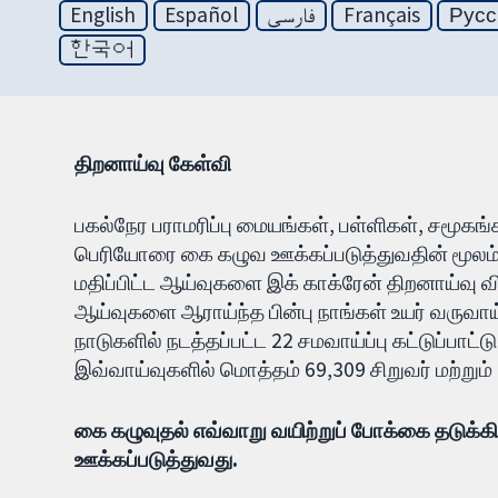
English
Español
فارسی
Français
Русс
한국어
திறனாய்வு கேள்வி
பகல்நேர பராமரிப்பு மையங்கள், பள்ளிகள், சமூகங்
பெரியோரை கை கழுவ ஊக்கப்படுத்துவதின் மூலம் தடு
மதிப்பிட்ட ஆய்வுகளை இக் காக்ரேன் திறனாய்வு 
ஆய்வுகளை ஆராய்ந்த பின்பு நாங்கள் உயர் வருவாய
நாடுகளில் நடத்தப்பட்ட 22 சமவாய்ப்பு கட்டுப்ப
இவ்வாய்வுகளில் மொத்தம் 69,309 சிறுவர் மற்றும் 
கை கழுவுதல் எவ்வாறு வயிற்றுப் போக்கை தடுக்க
ஊக்கப்படுத்துவது.