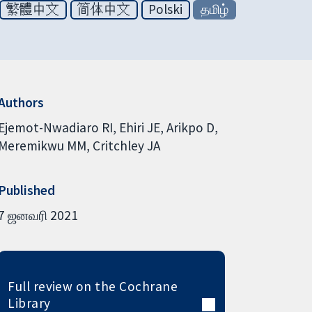
繁體中文
简体中文
Polski
தமிழ்
Authors
Ejemot-Nwadiaro RI
Ehiri JE
Arikpo D
Meremikwu MM
Critchley JA
Published
7 ஜனவரி 2021
Full review on the Cochrane
Library