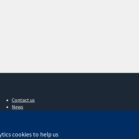
Contact us
News
Press office
About us
Jobs
ytics cookies to help us
Cochrane Library