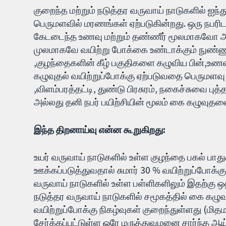
குறைந்த மற்றும் நடுத்தர வருவாய் நாடுகளில் ஐந்த
பெருமளவில் மரணங்கள் ஏற்படுகின்றது. ஒரு நபரிட
கேடடைந்த உணவு மற்றும் தண்ணீர் மூலமாகவோ அல
முலமாகவே வயிற்று போக்கை உண்டாக்கும் நுண்ணுய
,குழந்தைகளின் கீழ் பகுதிகளை கழுவிய பின்,உண
கழுவுதல் வயிற்றுப்போக்கு ஏற்படுவதை பெருமளவு தட
,விளம்பரத்தட்டி, துண்டு பிரசுரம், நகைச்சுவை புத
அல்லது தனி நபர் பயிற்சியின் மூலம் கை கழுவுதல
இந்த திறனாய்வு என்ன கூறுகிறது:
உயர் வருவாய் நாடுகளில் உள்ள குழந்தை பகல் பா
ஊக்கப்படுத்துவதால் சுமார் 30 % வயிற்றுப்போக்கு
வருவாய் நாடுகளில் உள்ள பள்ளிகளிலும் இதற்கு ஒ
நடுத்தர வருவாய் நாடுகளில் சமூகத்தில் கை கழ
வயிற்றுப்போக்கு நிகழ்வுகள் குறைந்துள்ளது (மித
சேர்க்கப்பட்டுள்ள ஒரே மருத்துவமனை சார்ந்த ஆய