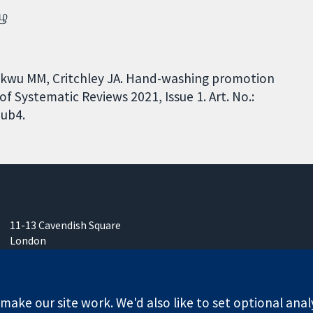
ழு
mikwu MM, Critchley JA. Hand-washing promotion
 Systematic Reviews 2021, Issue 1. Art. No.:
ub4.
11-13 Cavendish Square
London
W1G 0AN
ஐக்கிய இராச்சியம்
ake our site work. We'd also like to set optional anal