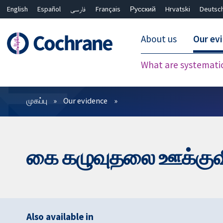
English
Español
فارسی
Français
Русский
Hrvatski
Deutsc
About us
Our ev
What are systemati
வடிகட்டிகள்
முகப்பு
Our evidence
கை கழுவுதலை ஊக்குவிப
Also available in