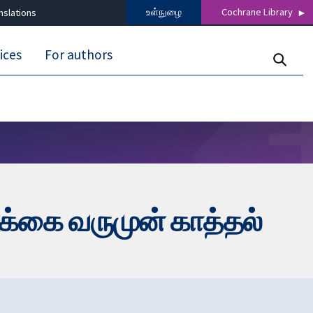
உள்நுழை
Cochrane Library
nslations
ices
For authors
க்கை வருமுன் காத்தல்