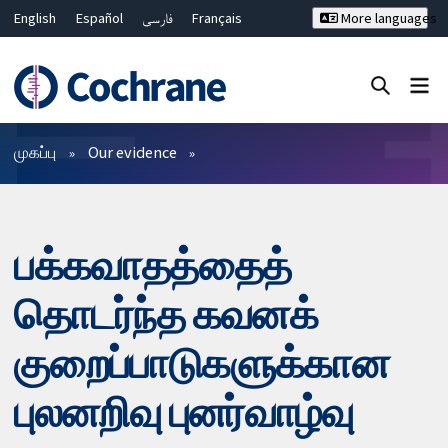
English
Español
فارسی
Français
More languages
Русский
Hrvatski
Deutsch
Bahasa Malaysia
ไทย
繁體中文
简体中文
Close search ✖
வடிகட்டிகள்
முகப்பு
Our evidence
பக்கவாதத்தைத்
தொடர்ந்த கவனக்
குறைப்பாடுகளுக்கான
புலனறிவு புனர்வாழ்வு