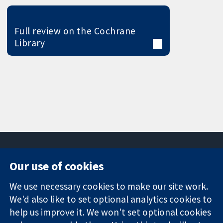
Full review on the Cochrane
Library
Our use of cookies
11-13 Cavendish
Contact us
We use necessary cookies to make our site work.
Square
News
Trusted
London
Press office
We'd also like to set optional analytics cookies to
evidence.
W1G 0AN
About us
help us improve it. We won't set optional cookies
Informed
ஐக்கிய
Jobs