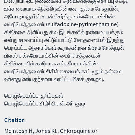
மலேரியா ஒட்டுண்ணிகள் அவைகளுக்கு எதிர்ப்பு சக்தி
உள்ளவையாக ஆகிவிடுகின்றன . குளோரோகுயின்,
அமோடியகுயின் உடன் சேர்த்து சல்ஃபோடாக்சின்-
பைரிமெத்தமைன் (sulfadoxine-pyrimethamine)
சிகிச்சை அளிப்பது சில இடங்களில் நன்மை பயக்கும்
என்று சமவாய்ப்பு கட்டுப்பாட்டு சோதனையில் இருந்து
பெறப்பட்ட ஆதாரங்கள் கூறுகின்றன க்ளோரோக்யூன்
பிளஸ் சல்ஃபோடாக்சின்-பைரிமெத்தமைன்
சிகிச்சையில் தனியாக சல்ஃபோடாக்சின்-
பைரிமெத்தமைன் சிகிச்சையைக் காட்டிலும் நன்மை
உள்ளது என்பதற்கான வாய்ப்பு மிகக் குறைவு.
மொழிபெயர்ப்பு குறிப்புகள்
மொழிபெயர்ப்பு:சி.இ.பி.என்.அர் குழு
Citation
McIntosh H, Jones KL. Chloroquine or