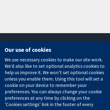
Our use of cookies
11-13 Cavendish
Contact us
We use necessary cookies to make our site work.
Square
News
Trusted
We'd also like to set optional analytics cookies to
London
Press office
evidence.
W1G 0AN
About us
help us improve it. We won't set optional cookies
Informed
ஐக்கிய
Jobs
unless you enable them. Using this tool will set a
decisions.
இராச்சியம்
Cochrane
cookie on your device to remember your
Better health.
Library
preferences. You can always change your cookie
preferences at any time by clicking on the
'Cookies settings' link in the footer of every
The Cochrane Collaboration is a charity (no. 1045921) and a