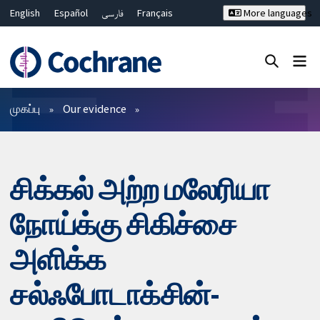
English
Español
فارسی
Français
More languages
Русский
Hrvatski
Deutsch
Bahasa Malaysia
ไทย
繁體中文
简体中文
Close search ✖
வடிகட்டிகள்
முகப்பு
Our evidence
சிக்கல் அற்ற மலேரியா
நோய்க்கு சிகிச்சை
அளிக்க
சல்ஃபோடாக்சின்-