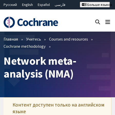
Русский
English
Español
فارسی
Больше языков
Français
Hrvatski
Deutsch
Bahasa Malaysia
ไทย
繁體中文
简体中文
Закрыть поиск ✖
Фильтры
Главная
Учитесь
Courses and resources
Cochrane methodology
Network meta-
analysis (NMA)
Контент доступен только на английском
языке