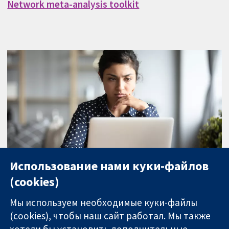
Network meta-analysis toolkit
Использование нами куки-файлов
Training webinars
(cookies)
Мы используем необходимые куки-файлы
(cookies), чтобы наш сайт работал. Мы также
хотели бы установить дополнительные