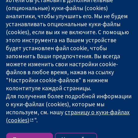
(опциональные) куки-файлы (cookies)
аналитики, чтобы улучшить его. Мы не будем
11-13 Cavendish
Связаться с
устанавливать опциональные куки-файлы
Square
нами
(cookies), если вы их не включите. С помощью
Надёжные
London
Новости
этого инструмента на Вашем устройстве
доказательства
W1G 0AN
Пресс-
Информированные
будет установлен файл cookie, чтобы
United Kingdom
служба
решения
О нас
запомнить Ваши предпочтения. Вы всегда
Во благо
Работа
можете изменить свои настройки cookie-
здоровья
Cochrane
файлов в любое время, нажав на ссылку
Library
"Настройки cookie-файлов" в нижнем
колонтитуле каждой страницы.
Для получения более подробной информации
The Cochrane Collaboration is a charity (no. 1045921) and a
о куки-файлах (cookies), которые мы
company limited by guarantee (no. 03044323) registered in
используем, см. нашу
страницу о куки-файлах
England & Wales. VAT registration number GB 718 2127 49.
(cookies)
".
Copyright © 2026 The Cochrane Collaboration
Условия использования веб-сайта
|
Отказ от