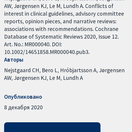
AW, Jørgensen KJ, Le M, Lundh A. Conflicts of
interest in clinical guidelines, advisory committee
reports, opinion pieces, and narrative reviews:
associations with recommendations. Cochrane
Database of Systematic Reviews 2020, Issue 12.
Art. No.: MR000040. DOI:
10.1002/14651858.MR000040.pub3.
Авторы
Nejstgaard CH
Bero L
Hróbjartsson A
Jørgensen
AW
Jørgensen KJ
Le M
Lundh A
Опубликовано
8 декабря 2020