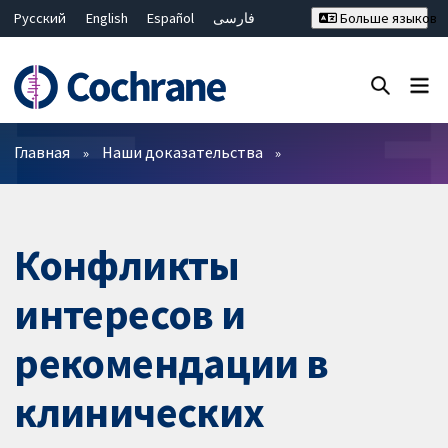
Русский
English
Español
فارسی
Больше языков
Français
Hrvatski
Deutsch
Bahasa Malaysia
ไทย
繁體中文
简体中文
Закрыть поиск ✖
Фильтры
Главная
Наши доказательства
Конфликты
интересов и
рекомендации в
клинических