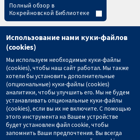
Полный обзор в
Кокрейновской Библиотеке
Использование нами куки-файлов
(cookies)
Мы используем необходимые куки-файлы
(cookies), чтобы наш сайт работал. Мы также
хотели бы установить дополнительные
(опциональные) куки-файлы (cookies)
аналитики, чтобы улучшить его. Мы не будем
11-13 Cavendish
Связаться с
устанавливать опциональные куки-файлы
Square
нами
(cookies), если вы их не включите. С помощью
Надёжные
London
Новости
этого инструмента на Вашем устройстве
доказательства
W1G 0AN
Пресс-
Информированные
будет установлен файл cookie, чтобы
United Kingdom
служба
решения
О нас
запомнить Ваши предпочтения. Вы всегда
Во благо
Работа