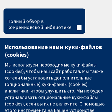
Полный обзор в
Кокрейновской Библиотеке
Использование нами куки-файлов
(cookies)
Мы используем необходимые куки-файлы
(cookies), чтобы наш сайт работал. Мы также
хотели бы установить дополнительные
(опциональные) куки-файлы (cookies)
аналитики, чтобы улучшить его. Мы не будем
11-13 Cavendish
Связаться с
устанавливать опциональные куки-файлы
Square
нами
(cookies), если вы их не включите. С помощью
Надёжные
London
Новости
этого инструмента на Вашем устройстве
доказательства
W1G 0AN
Пресс-