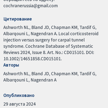
cochranerussia@gmail.com
Цитирование
Ashworth NL, Bland JD, Chapman KM, Tardif G,
Albarqouni L, Nagendran A. Local corticosteroid
injection versus surgery for carpal tunnel
syndrome. Cochrane Database of Systematic
Reviews 2024, Issue 8. Art. No.: CD015101. DOI:
10.1002/14651858.CD015101.
Авторы
Ashworth NL
Bland JD
Chapman KM
Tardif G
Albarqouni L
Nagendran A
Опубликовано
29 августа 2024