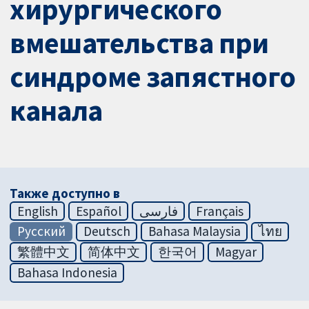
хирургического
вмешательства при
синдроме запястного
канала
Также доступно в
English
Español
فارسی
Français
Русский
Deutsch
Bahasa Malaysia
ไทย
繁體中文
简体中文
한국어
Magyar
Bahasa Indonesia