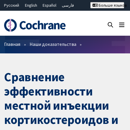
Русский
English
Español
فارسی
Больше языков
Français
Hrvatski
Deutsch
Bahasa Malaysia
ไทย
繁體中文
简体中文
Закрыть поиск ✖
Фильтры
Главная
Наши доказательства
Сравнение
эффективности
местной инъекции
кортикостероидов и