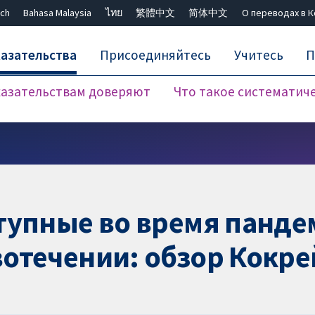
ch
Bahasa Malaysia
ไทย
繁體中文
简体中文
О переводах в 
азательства
Присоединяйтесь
Учитесь
П
азательствам доверяют
Что такое систематич
Закрыть поиск ✖
тупные во время панде
отечении: обзор Кокре