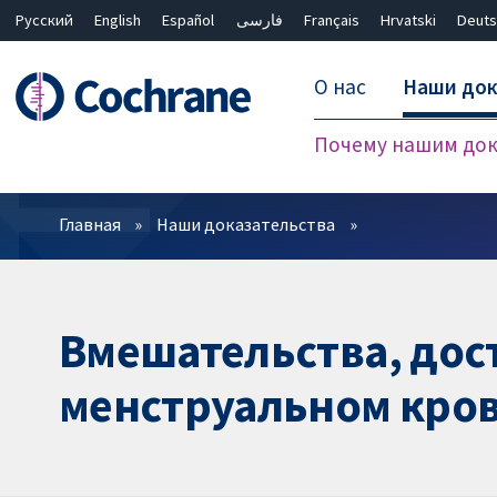
Русский
English
Español
فارسی
Français
Hrvatski
Deuts
О нас
Наши док
Почему нашим док
Фильтры
Главная
Наши доказательства
Вмешательства, дос
менструальном кров