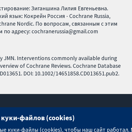
ктирование: Зиганшина Лилия Евгеньевна.
й язык: Кокрейн Россия - Cochrane Russia,
ochrane Nordic. По вопросам, связанным с этим
 по адресу: cochranerussia@gmail.com
ffy JMN. Interventions commonly available during
overview of Cochrane Reviews. Cochrane Database
: CD013651. DOI: 10.1002/14651858.CD013651.pub2.
куки-файлов (cookies)
11-13 Cavendish Square
London
е куки-файлы (cookies), чтобы наш сайт работал.