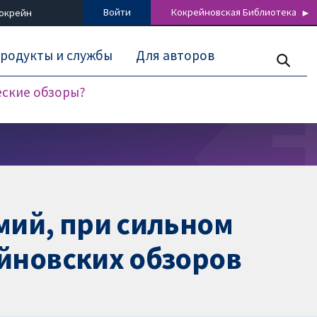
Войти
Кокрейновская Библиотека
Кокрейн
родукты и службы
Для авторов
еские обзоры?
мий, при сильном
йновских обзоров