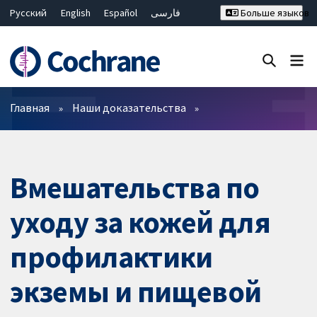
Русский
English
Español
فارسی
Больше языков
Français
Hrvatski
Deutsch
Bahasa Malaysia
ไทย
繁體中文
简体中文
Закрыть поиск ✖
Фильтры
Главная
Наши доказательства
Вмешательства по
уходу за кожей для
профилактики
экземы и пищевой