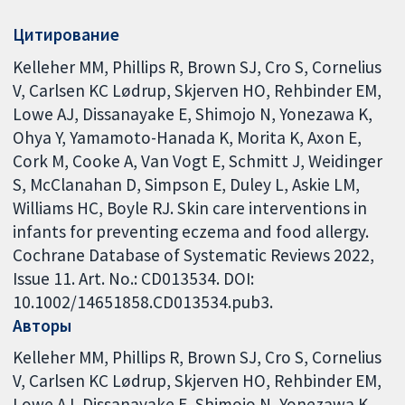
Цитирование
Kelleher MM, Phillips R, Brown SJ, Cro S, Cornelius
V, Carlsen KC Lødrup, Skjerven HO, Rehbinder EM,
Lowe AJ, Dissanayake E, Shimojo N, Yonezawa K,
Ohya Y, Yamamoto-Hanada K, Morita K, Axon E,
Cork M, Cooke A, Van Vogt E, Schmitt J, Weidinger
S, McClanahan D, Simpson E, Duley L, Askie LM,
Williams HC, Boyle RJ. Skin care interventions in
infants for preventing eczema and food allergy.
Cochrane Database of Systematic Reviews 2022,
Issue 11. Art. No.: CD013534. DOI:
10.1002/14651858.CD013534.pub3.
Авторы
Kelleher MM
Phillips R
Brown SJ
Cro S
Cornelius
V
Carlsen KC Lødrup
Skjerven HO
Rehbinder EM
Lowe AJ
Dissanayake E
Shimojo N
Yonezawa K