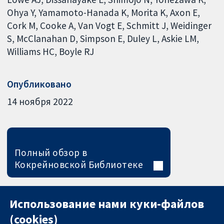
Ohya Y
Yamamoto-Hanada K
Morita K
Axon E
Cork M
Cooke A
Van Vogt E
Schmitt J
Weidinger
S
McClanahan D
Simpson E
Duley L
Askie LM
Williams HC
Boyle RJ
Опубликовано
14 ноября 2022
Полный обзор в
Кокрейновской Библиотеке
Использование нами куки-файлов
(cookies)