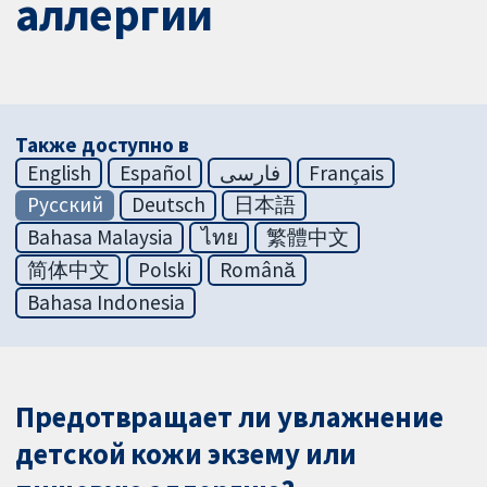
аллергии
Также доступно в
English
Español
فارسی
Français
Русский
Deutsch
日本語
Bahasa Malaysia
ไทย
繁體中文
简体中文
Polski
Română
Bahasa Indonesia
Предотвращает ли увлажнение
детской кожи экзему или