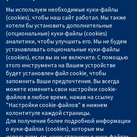
Мы используем необходимые куки-файлы
(cookies), чтобы наш сайт работал. Мы также
хотели бы установить дополнительные
(опциональные) куки-файлы (cookies)
аналитики, чтобы улучшить его. Мы не будем
11-13 Cavendish
Связаться с
устанавливать опциональные куки-файлы
Square
нами
(cookies), если вы их не включите. С помощью
Надёжные
London
Новости
этого инструмента на Вашем устройстве
доказательства
W1G 0AN
Пресс-
Информированные
будет установлен файл cookie, чтобы
United Kingdom
служба
решения
О нас
запомнить Ваши предпочтения. Вы всегда
Во благо
Работа
можете изменить свои настройки cookie-
здоровья
Cochrane
файлов в любое время, нажав на ссылку
Library
"Настройки cookie-файлов" в нижнем
колонтитуле каждой страницы.
Для получения более подробной информации
The Cochrane Collaboration is a charity (no. 1045921) and a
о куки-файлах (cookies), которые мы
company limited by guarantee (no. 03044323) registered in
England & Wales. VAT registration number GB 718 2127 49.
используем, см. нашу
страницу о куки-файлах