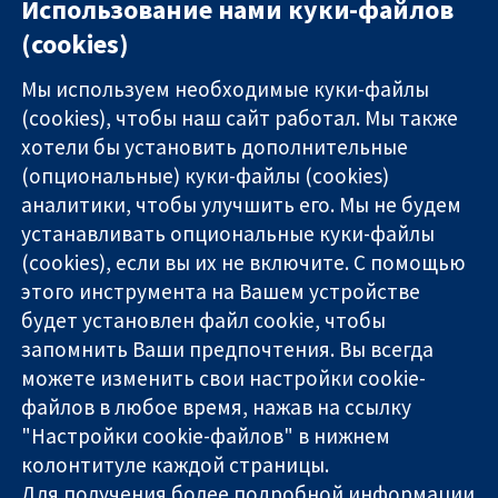
Использование нами куки-файлов
(cookies)
Мы используем необходимые куки-файлы
(cookies), чтобы наш сайт работал. Мы также
хотели бы установить дополнительные
(опциональные) куки-файлы (cookies)
аналитики, чтобы улучшить его. Мы не будем
11-13 Cavendish
Связаться с
устанавливать опциональные куки-файлы
Square
нами
(cookies), если вы их не включите. С помощью
Надёжные
London
Новости
этого инструмента на Вашем устройстве
доказательства
W1G 0AN
Пресс-
Информированные
будет установлен файл cookie, чтобы
United Kingdom
служба
решения
О нас
запомнить Ваши предпочтения. Вы всегда
Во благо
Работа
можете изменить свои настройки cookie-
здоровья
Cochrane
файлов в любое время, нажав на ссылку
Library
"Настройки cookie-файлов" в нижнем
колонтитуле каждой страницы.
Для получения более подробной информации