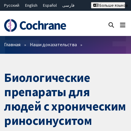
Русский
English
Español
فارسی
Больше языков
Français
Hrvatski
Deutsch
Bahasa Malaysia
ไทย
繁體中文
简体中文
Закрыть поиск ✖
Фильтры
Главная
Наши доказательства
Биологические
препараты для
людей с хроническим
риносинуситом