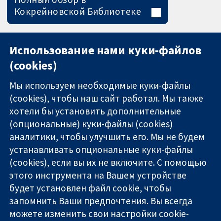
Кокрейновской Библиотеке
Использование нами куки-файлов
(cookies)
Мы используем необходимые куки-файлы
(cookies), чтобы наш сайт работал. Мы также
хотели бы установить дополнительные
(опциональные) куки-файлы (cookies)
аналитики, чтобы улучшить его. Мы не будем
11-13 Cavendish
Связаться с
устанавливать опциональные куки-файлы
Square
нами
(cookies), если вы их не включите. С помощью
Надёжные
London
Новости
этого инструмента на Вашем устройстве
доказательства
W1G 0AN
Пресс-
Информированные
будет установлен файл cookie, чтобы
United Kingdom
служба
решения
О нас
запомнить Ваши предпочтения. Вы всегда
Во благо
Работа
можете изменить свои настройки cookie-
здоровья
Cochrane