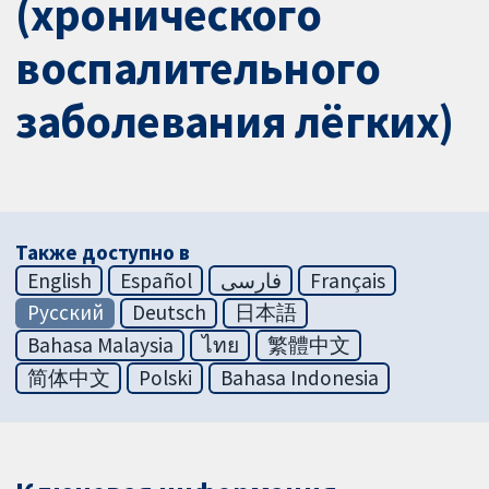
(хронического
воспалительного
заболевания лёгких)
Также доступно в
English
Español
فارسی
Français
Русский
Deutsch
日本語
Bahasa Malaysia
ไทย
繁體中文
简体中文
Polski
Bahasa Indonesia