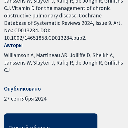
Janssens W, Sluyter J, Rafiq R, de Jongh R, Griffiths
CJ. Vitamin D for the management of chronic
obstructive pulmonary disease. Cochrane
Database of Systematic Reviews 2024, Issue 9. Art.
No.: CD013284. DOI:
10.1002/14651858.CD013284.pub2.
Авторы
Williamson A
Martineau AR
Jolliffe D
Sheikh A
Janssens W
Sluyter J
Rafiq R
de Jongh R
Griffiths
CJ
Опубликовано
27 сентября 2024
Полный обзор в