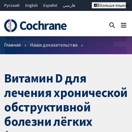
Русский
English
Español
فارسی
Больше языков
Français
Hrvatski
Deutsch
Bahasa Malaysia
ไทย
繁體中文
简体中文
Закрыть поиск ✖
Фильтры
Главная
Наши доказательства
Витамин D для
лечения хронической
обструктивной
болезни лёгких