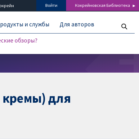
Войти
Кокрейновская Библиотека
Кокрейн
родукты и службы
Для авторов
еские обзоры?
и кремы) для