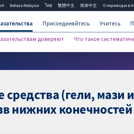
ch
Bahasa Malaysia
ไทย
繁體中文
简体中文
О переводах в 
азательства
Присоединяйтесь
Учитесь
П
азательствам доверяют
Что такое систематич
Закрыть поиск ✖
 средства (гели, мази 
зв нижних конечностей