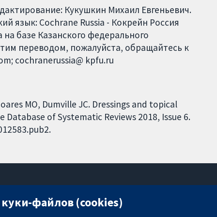
едактирование: Кукушкин Михаил Евгеньевич.
й язык: Cochrane Russia - Кокрейн Россия
 на базе Казанского федерального
этим переводом, пожалуйста, обращайтесь к
om; cochranerussia@ kpfu.ru
oares MO, Dumville JC. Dressings and topical
ne Database of Systematic Reviews 2018, Issue 6.
D012583.pub2.
куки-файлов (cookies)
11-13 Cavendish Square
London