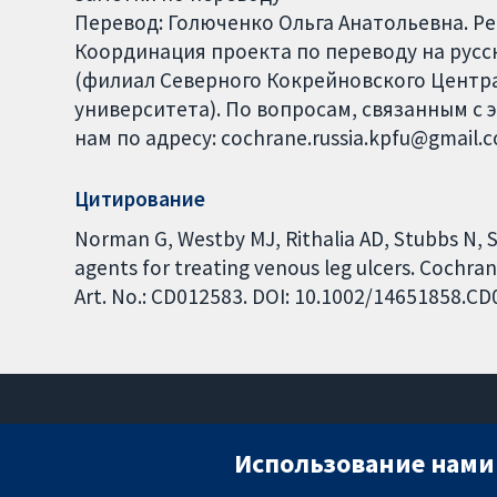
Перевод: Голюченко Ольга Анатольевна. Р
Координация проекта по переводу на русски
(филиал Северного Кокрейновского Центра
университета). По вопросам, связанным с 
нам по адресу: cochrane.russia.kpfu@gmail.c
Цитирование
Norman G, Westby MJ, Rithalia AD, Stubbs N, S
agents for treating venous leg ulcers. Cochra
Art. No.: CD012583. DOI: 10.1002/14651858.C
Использование нами 