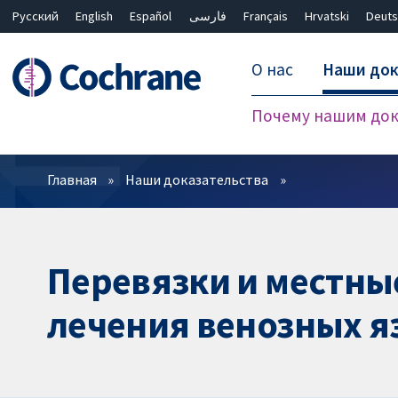
Русский
English
Español
فارسی
Français
Hrvatski
Deuts
О нас
Наши док
Почему нашим док
Фильтры
Главная
Наши доказательства
Перевязки и местные
лечения венозных я