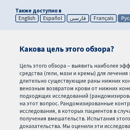
Также доступно в
English
Español
فارسی
Français
Рус
Какова цель этого обзора?
Цель этого обзора – выявить наиболее э
средства (гели, мази и кремы) для лечения
длительно существующие раны нижних кон
венозным возвратом крови от нижних кон
подходящих исследований (рандомизиров
на этот вопрос. Рандомизированные конт
исследования, в которых пациентов в слу
получения вмешательств. Испытания этог
доказательства. Мы оценили эти исследова