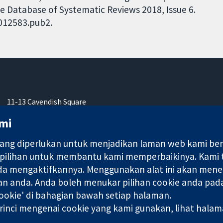
ne Database of Systematic Reviews 2018, Issue 6.
D012583.pub2.
11-13 Cavendish Square
London
mi
W1G 0AN
United Kingdom
ng diperlukan untuk menjadikan laman web kami berfu
 pilihan untuk membantu kami memperbaikinya. Kami
nda mengaktifkannya. Menggunakan alat ini akan mene
an anda. Anda boleh menukar pilihan cookie anda pada
ebuah syarikat terhad oleh jaminan (no. 03044323) yang berdaftar
okie' di bahagian bawah setiap halaman.
rinci mengenai cookie yang kami gunakan, lihat hala
Terma & Syarat L