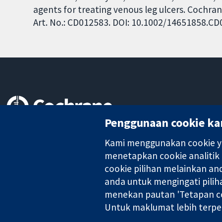
agents for treating venous leg ulcers. Cochra
Art. No.: CD012583. DOI: 10.1002/14651858.C
Penggunaan cookie ka
Bukti yang dipercayai.
keputusan termaklum
Kami menggunakan cookie ya
Kesihatan yang lebih baik
menetapkan cookie analitik
cookie pilihan melainkan a
anda untuk mengingati pilih
Kolaborasi Cochrane ialah sebuah badan amal (no. 1045921) dan s
menekan pautan 'Tetapan co
Untuk maklumat lebih terpe
Hak Cipta © 2026 Kolabrasi Cochrane