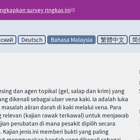
engkapkan survey ringkas ini
сский
Deutsch
Bahasa Malaysia
繁體中文
简
sing dan agen topikal (gel, salap dan krim) yang
g dikenali sebagai ulser vena kaki. Ia adalah luka
masalah aliran darah di kaki melalui vena. Para
g relevan (kajian rawak terkawal) untuk menjawab
jian perubatan di mana pesakit dipilih secara
ajian jenis ini memberi bukti yang paling
ebut menggunakan kaedah yang dikenali sebagai