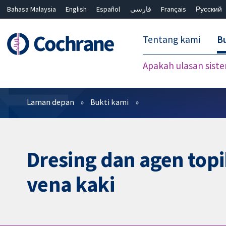
Bahasa Malaysia
English
Español
فارسی
Français
Русский
繁體中文
简体中文
Tentang kami
Bu
Apakah ulasan sist
Penapis
Laman depan
Bukti kami
Dresing dan agen topi
vena kaki