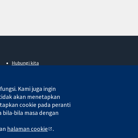
Hubungi kita
Berita
Pejabat akhbar
Perihal Kami
ngsi. Kami juga ingin
Pekerjaan
 tidak akan menetapkan
Cochrane Library
tapkan cookie pada peranti
 bila-bila masa dengan
 di England & Wales. Nombor pendaftaran VAT GB 718 2127 49.
man
halaman cookie
.
aman Web
|
Penafian
|
Kerahsiaan
|
Dasar cookie
|
Tetapan cookie