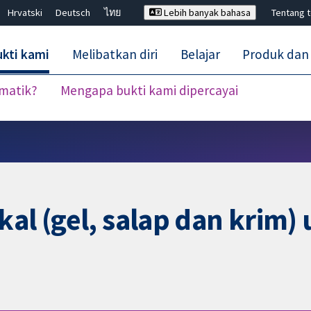
Hrvatski
Deutsch
ไทย
Lebih banyak bahasa
Tentang 
kti kami
Melibatkan diri
Belajar
Produk dan
ematik?
Mengapa bukti kami dipercayai
Tutup carian ✖
kal (gel, salap dan krim