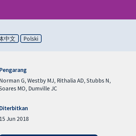
体中文
Polski
Pengarang
Norman G
Westby MJ
Rithalia AD
Stubbs N
Soares MO
Dumville JC
Diterbitkan
15 Jun 2018