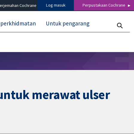
Log masuk
Perpustakaan Cochrane
terjemahan Cochrane
 perkhidmatan
Untuk pengarang
) untuk merawat ulser