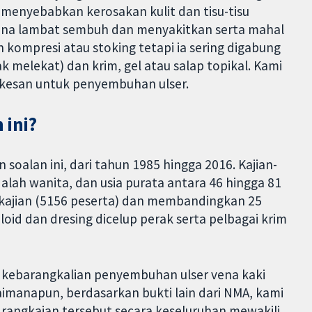
menyebabkan kerosakan kulit dan tisu-tisu
 vena lambat sembuh dan menyakitkan serta mahal
kompresi atau stoking tetapi ia sering digabung
k melekat) dan krim, gel atau salap topikal. Kami
rkesan untuk penyembuhan ulser.
 ini?
soalan ini, dari tahun 1985 hingga 2016. Kajian-
dalah wanita, dan usia purata antara 46 hingga 81
 kajian (5156 peserta) dan membandingkan 25
oid dan dresing dicelup perak serta pelbagai krim
 kebarangkalian penyembuhan ulser vena kaki
aimanapun, berdasarkan bukti lain dari NMA, kami
 rangkaian tersebut secara keseluruhan mewakili