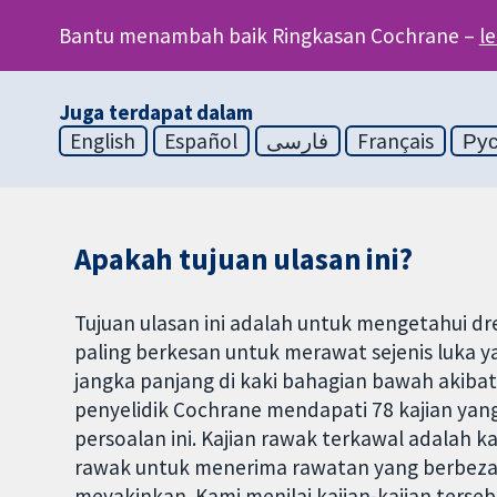
Bantu menambah baik Ringkasan Cochrane –
l
Juga terdapat dalam
English
Español
فارسی
Français
Ру
Apakah tujuan ulasan ini?
Tujuan ulasan ini adalah untuk mengetahui dre
paling berkesan untuk merawat sejenis luka yan
jangka panjang di kaki bahagian bawah akibat 
penyelidik Cochrane mendapati 78 kajian yan
persoalan ini. Kajian rawak terkawal adalah ka
rawak untuk menerima rawatan yang berbeza. K
meyakinkan. Kami menilai kajian-kajian ters