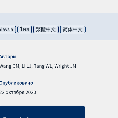
laysia
ไทย
繁體中文
简体中文
Авторы
Wang GM
Li LJ
Tang WL
Wright JM
Опубликовано
22 октября 2020