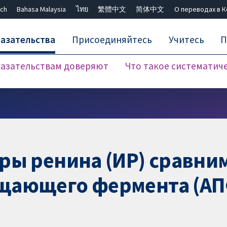
ch
Bahasa Malaysia
ไทย
繁體中文
简体中文
О переводах в 
азательства
Присоединяйтесь
Учитесь
П
азательствам доверяют
Что такое систематич
Закрыть поиск ✖
ры ренина (ИР) сравни
щающего фермента (АП