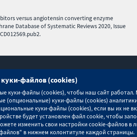
ibitors versus angiotensin converting enzyme
chrane Database of Systematic Reviews 2020, Issue
8.CD012569.pub2.
куки-файлов (cookies)
11-13 Cavendish Square
London
е куки-файлы (cookies), чтобы наш сайт работал.
W1G 0AN
е (опциональные) куки-файлы (cookies) аналитики
United Kingdom
циональные куки-файлы (cookies), если вы их не 
ройстве будет установлен файл cookie, чтобы зап
можете изменить свои настройки cookie-файлов в л
-файлов" в нижнем колонтитуле каждой страницы.