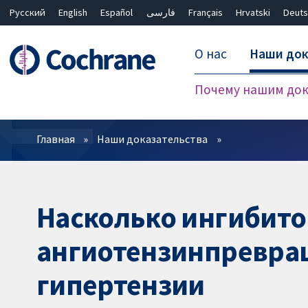
Русский
English
Español
فارسی
Français
Hrvatski
Deuts
О нас
Наши док
Почему нашим док
Фильтры
Главная
Наши доказательства
Насколько ингибито
ангиотензинпревра
гипертензии