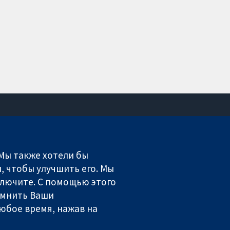
Связаться с нами
Новости
 Мы также хотели бы
Пресс-служба
, чтобы улучшить его. Мы
О нас
включите. С помощью этого
Работа
омнить Ваши
Cochrane Library
юбое время, нажав на