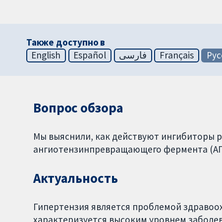
Также доступно в
English
Español
فارسی
Français
Рус
Вопрос обзора
Мы выяснили, как действуют ингибиторы р
ангиотензинпревращающего фермента (АПФ
Актуальность
Гипертензия является проблемой здравоох
характеризуется высоким уровнем заболев