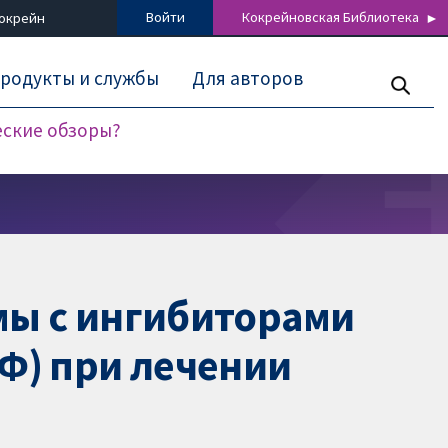
Войти
Кокрейновская Библиотека
Кокрейн
родукты и службы
Для авторов
еские обзоры?
мы с ингибиторами
Ф) при лечении