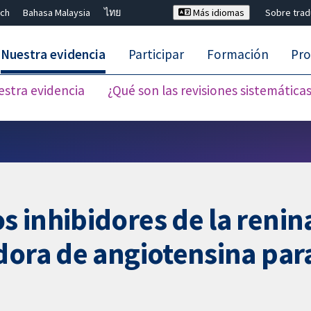
ch
Bahasa Malaysia
ไทย
Más idiomas
Sobre tra
Nuestra evidencia
Participar
Formación
Pro
estra evidencia
¿Qué son las revisiones sistemática
Cerrar búsqueda ✖
 inhibidores de la renina
dora de angiotensina para