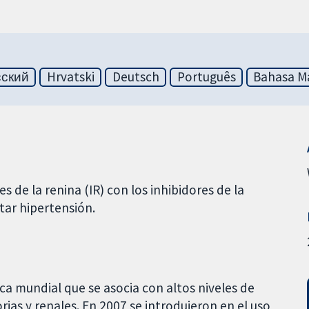
сский
Hrvatski
Deutsch
Português
Bahasa Ma
de la renina (IR) con los inhibidores de la
tar hipertensión.
ca mundial que se asocia con altos niveles de
rias y renales. En 2007 se introdujeron en el uso