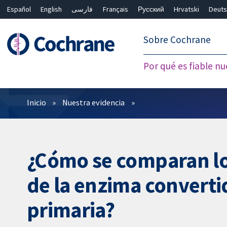
Español
English
فارسی
Français
Русский
Hrvatski
Deuts
繁體中文
简体中文
Sobre Cochrane
Por qué es fiable nu
Filtros
Inicio
Nuestra evidencia
¿Cómo se comparan los
de la enzima converti
primaria?