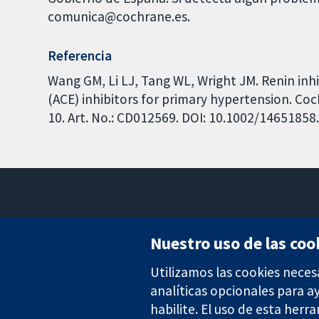
comunica@cochrane.es.
Referencia
Wang GM, Li LJ, Tang WL, Wright JM. Renin inh
(ACE) inhibitors for primary hypertension. Co
10. Art. No.: CD012569. DOI: 10.1002/1465185
Nuestro uso de las coo
Utilizamos las cookies neces
Evidencia fiable.
Decisiones informadas.
analíticas opcionales para 
Mejor salud.
habilite. El uso de esta herr