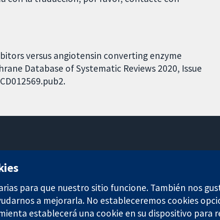
ibitors versus angiotensin converting enzyme
chrane Database of Systematic Reviews 2020, Issue
8.CD012569.pub2.
11-13 Cavendish Square
kies
Londres
W1G 0AN
arias para que nuestro sitio funcione. También nos gus
Reino Unido
ayudarnos a mejorarla. No estableceremos cookies opci
amienta establecerá una cookie en su dispositivo para r