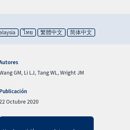
laysia
ไทย
繁體中文
简体中文
Autores
Wang GM
Li LJ
Tang WL
Wright JM
Publicación
22 Octubre 2020