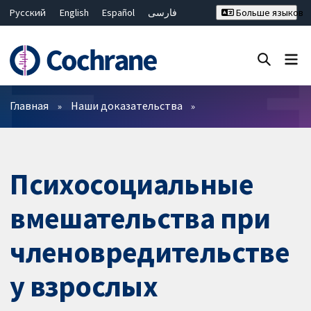
Русский
English
Español
فارسی
Больше языков
Français
Hrvatski
Deutsch
Bahasa Malaysia
ไทย
繁體中文
简体中文
Закрыть поиск ✖
Фильтры
Главная
Наши доказательства
Психосоциальные
вмешательства при
членовредительстве
у взрослых