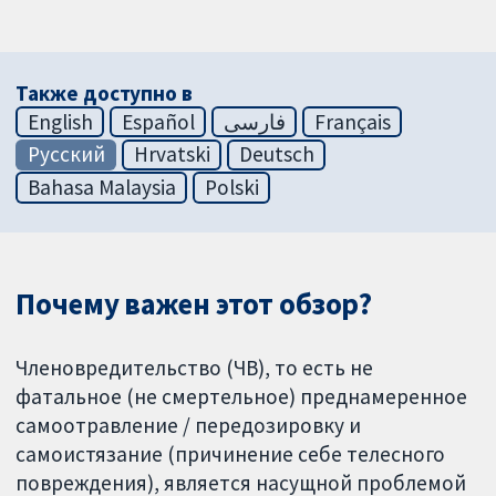
Также доступно в
English
Español
فارسی
Français
Русский
Hrvatski
Deutsch
Bahasa Malaysia
Polski
Почему важен этот обзор?
Членовредительство (ЧВ), то есть не
фатальное (не смертельное) преднамеренное
самоотравление / передозировку и
самоистязание (причинение себе телесного
повреждения), является насущной проблемой