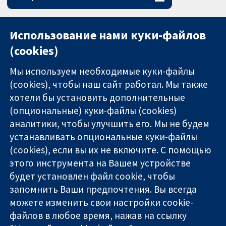
Использование нами куки-файлов
(cookies)
Мы используем необходимые куки-файлы
(cookies), чтобы наш сайт работал. Мы также
хотели бы установить дополнительные
(опциональные) куки-файлы (cookies)
аналитики, чтобы улучшить его. Мы не будем
11-13 Cavendish
Связаться с
устанавливать опциональные куки-файлы
Square
нами
(cookies), если вы их не включите. С помощью
Надёжные
London
Новости
этого инструмента на Вашем устройстве
доказательства
W1G 0AN
Пресс-
Информированные
будет установлен файл cookie, чтобы
United Kingdom
служба
решения
О нас
запомнить Ваши предпочтения. Вы всегда
Во благо
Работа
можете изменить свои настройки cookie-
здоровья
Cochrane
файлов в любое время, нажав на ссылку
Library