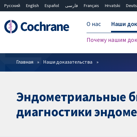
Русский
English
Español
فارسی
Français
Hrvatski
Deuts
О нас
Наши док
Почему нашим док
Фильтры
Главная
Наши доказательства
Эндометриальные б
диагностики эндом