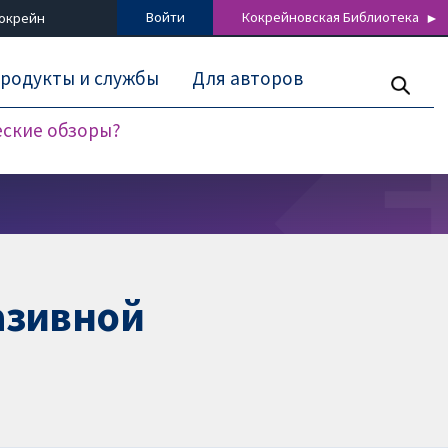
Войти
Кокрейновская Библиотека
Кокрейн
родукты и службы
Для авторов
еские обзоры?
азивной