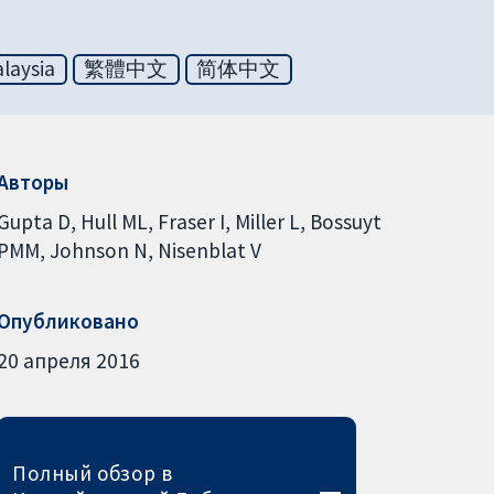
laysia
繁體中文
简体中文
Авторы
Gupta D
Hull ML
Fraser I
Miller L
Bossuyt
PMM
Johnson N
Nisenblat V
Опубликовано
20 апреля 2016
Полный обзор в