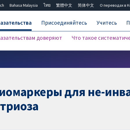
ch
Bahasa Malaysia
ไทย
繁體中文
简体中文
О переводах в 
азательства
Присоединяйтесь
Учитесь
П
азательствам доверяют
Что такое систематич
Закрыть поиск ✖
иомаркеры для не-инв
етриоза