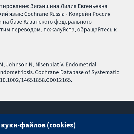
ктирование: Зиганшина Лилия Евгеньевна.
й язык: Cochrane Russia - Кокрейн Россия
 на базе Казанского федерального
этим переводом, пожалуйста, обращайтесь к
PMM, Johnson N, Nisenblat V. Endometrial
 endometriosis. Cochrane Database of Systematic
I: 10.1002/14651858.CD012165.
куки-файлов (cookies)
11-13 Cavendish Square
London