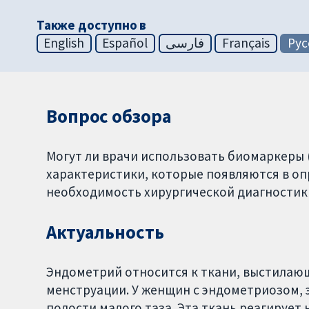
Также доступно в
English
Español
فارسی
Français
Рус
Вопрос обзора
Могут ли врачи использовать биомаркеры 
характеристики, которые появляются в оп
необходимость хирургической диагностик
Актуальность
Эндометрий относится к ткани, выстилающ
менструации. У женщин с эндометриозом, э
полости малого таза. Эта ткань реагирует