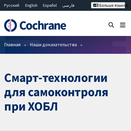
Русский
English
Español
فارسی
Больше языков
Français
Hrvatski
Deutsch
Bahasa Malaysia
ไทย
繁體中文
简体中文
Закрыть поиск ✖
Фильтры
Главная
Наши доказательства
Смарт-технологии
для самоконтроля
при ХОБЛ