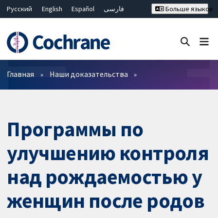
Русский
English
Español
فارسی
Больше языков
Français
Hrvatski
Deutsch
Bahasa Malaysia
ไทย
繁體中文
简体中文
Закрыть поиск ✖
Фильтры
Главная
Наши доказательства
Программы по
улучшению контроля
над рождаемостью у
женщин после родов