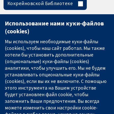
Кокрейновской Библиотеке
Использование нами куки-файлов
(cookies)
Мы используем необходимые куки-файлы
(cookies), чтобы наш сайт работал. Мы также
хотели бы установить дополнительные
(опциональные) куки-файлы (cookies)
аналитики, чтобы улучшить его. Мы не будем
11-13 Cavendish
Связаться с
устанавливать опциональные куки-файлы
Square
нами
(cookies), если вы их не включите. С помощью
Надёжные
London
Новости
этого инструмента на Вашем устройстве
доказательства
W1G 0AN
Пресс-
Информированные
United Kingdom
служба
будет установлен файл cookie, чтобы
решения
О нас
запомнить Ваши предпочтения. Вы всегда
Во благо
Работа
можете изменить свои настройки cookie-
здоровья
Cochrane