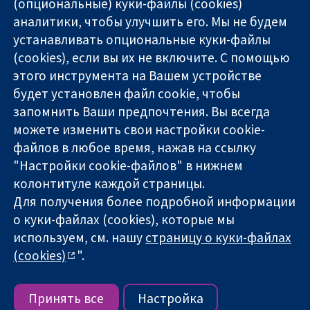
(опциональные) куки-файлы (cookies)
аналитики, чтобы улучшить его. Мы не будем
11-13 Cavendish
Связаться с
устанавливать опциональные куки-файлы
Square
нами
(cookies), если вы их не включите. С помощью
Надёжные
London
Новости
этого инструмента на Вашем устройстве
доказательства
W1G 0AN
Пресс-
Информированные
будет установлен файл cookie, чтобы
United Kingdom
служба
решения
О нас
запомнить Ваши предпочтения. Вы всегда
Во благо
Работа
можете изменить свои настройки cookie-
здоровья
Cochrane
файлов в любое время, нажав на ссылку
Library
"Настройки cookie-файлов" в нижнем
колонтитуле каждой страницы.
Для получения более подробной информации
The Cochrane Collaboration is a charity (no. 1045921) and a
о куки-файлах (cookies), которые мы
company limited by guarantee (no. 03044323) registered in
используем, см. нашу
страницу о куки-файлах
England & Wales. VAT registration number GB 718 2127 49.
(cookies)
".
Copyright © 2026 The Cochrane Collaboration
Условия использования веб-сайта
|
Отказ от
ответственности
|
Конфиденциальность
|
Политика
Принять все
Настройка