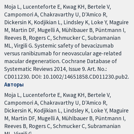
Moja L, Lucenteforte E, Kwag KH, Bertele V,
Campomori A, Chakravarthy U, D'Amico R,
Dickersin K, Kodjikian L, Lindsley K, Loke Y, Maguire
M, Martin DF, Mugelli A, Mühlbauer B, Püntmann I,
Reeves B, Rogers C, Schmucker C, Subramanian
ML, Virgili G. Systemic safety of bevacizumab
versus ranibizumab for neovascular age-related
macular degeneration. Cochrane Database of
Systematic Reviews 2014, Issue 9. Art. No.:
CD011230. DOI: 10.1002/14651858.CD011230.pub2.
Авторы
Moja L
Lucenteforte E
Kwag KH
Bertele V
Campomori A
Chakravarthy U
D'Amico R
Dickersin K
Kodjikian L
Lindsley K
Loke Y
Maguire
M
Martin DF
Mugelli A
Mühlbauer B
Püntmann I
Reeves B
Rogers C
Schmucker C
Subramanian
ML
Virgili G