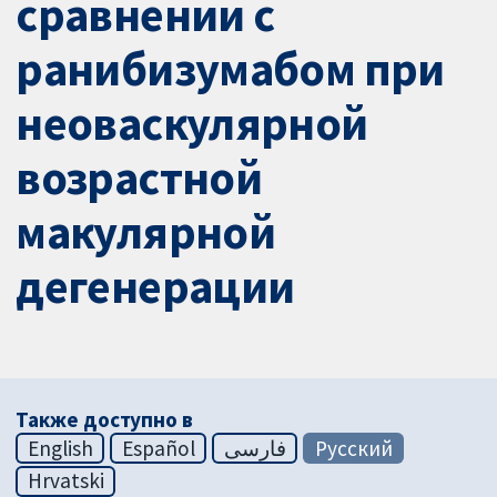
сравнении с
ранибизумабом при
неоваскулярной
возрастной
макулярной
дегенерации
Также доступно в
English
Español
فارسی
Русский
Hrvatski