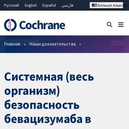
Русский
English
Español
فارسی
Больше языков
Français
Hrvatski
Deutsch
Bahasa Malaysia
ไทย
繁體中文
简体中文
Закрыть поиск ✖
Фильтры
Главная
Наши доказательства
Системная (весь
организм)
безопасность
бевацизумаба в