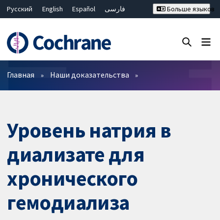
Русский
English
Español
فارسی
Больше языков
Français
Hrvatski
Deutsch
Bahasa Malaysia
ไทย
繁體中文
简体中文
Закрыть поиск ✖
Фильтры
Главная
Наши доказательства
Уровень натрия в
диализате для
хронического
гемодиализа