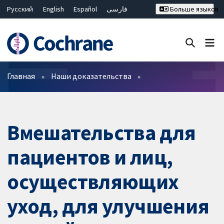
Русский
English
Español
فارسی
Больше языков
Français
Hrvatski
Deutsch
Bahasa Malaysia
ไทย
繁體中文
简体中文
Закрыть поиск ✖
Фильтры
Главная
Наши доказательства
Вмешательства для
пациентов и лиц,
осуществляющих
уход, для улучшения