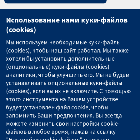
Использование нами куки-файлов
(cookies)
Мы используем необходимые куки-файлы
(cookies), чтобы наш сайт работал. Мы также
хотели бы установить дополнительные
(опциональные) куки-файлы (cookies)
аналитики, чтобы улучшить его. Мы не будем
11-13 Cavendish
Связаться с
устанавливать опциональные куки-файлы
Square
нами
(cookies), если вы их не включите. С помощью
Надёжные
London
Новости
этого инструмента на Вашем устройстве
доказательства
W1G 0AN
Пресс-
Информированные
будет установлен файл cookie, чтобы
United Kingdom
служба
решения
О нас
запомнить Ваши предпочтения. Вы всегда
Во благо
Работа
можете изменить свои настройки cookie-
здоровья
Cochrane
файлов в любое время, нажав на ссылку
Library
"Настройки cookie-файлов" в нижнем