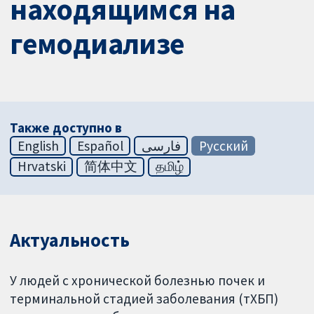
находящимся на
гемодиализе
Также доступно в
English
Español
فارسی
Русский
Hrvatski
简体中文
தமிழ்
Актуальность
У людей с хронической болезнью почек и
терминальной стадией заболевания (тХБП)