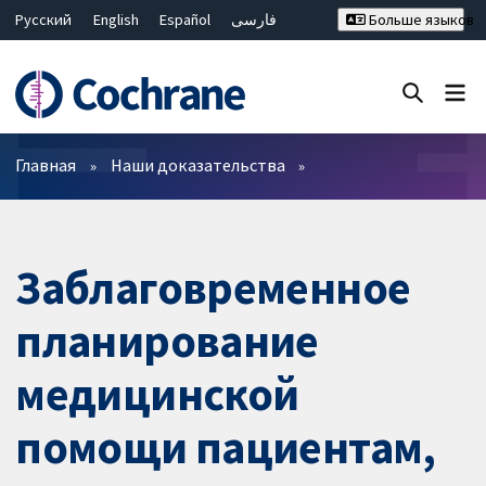
Русский
English
Español
فارسی
Больше языков
Français
Hrvatski
Deutsch
Bahasa Malaysia
ไทย
繁體中文
简体中文
Закрыть поиск ✖
Фильтры
Главная
Наши доказательства
Заблаговременное
планирование
медицинской
помощи пациентам,