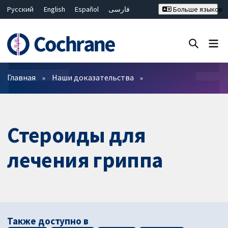
Русский
English
Español
فارسی
Больше языков
Français
Hrvatski
Deutsch
Bahasa Malaysia
ไทย
繁體中文
简体中文
Закрыть поиск ✖
Фильтры
Главная
Наши доказательства
Стероиды для
лечения гриппа
Также доступно в