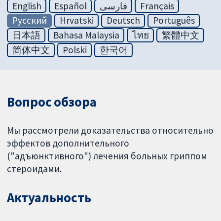
English
Español
فارسی
Français
Русский
Hrvatski
Deutsch
Português
日本語
Bahasa Malaysia
ไทย
繁體中文
简体中文
Polski
한국어
Вопрос обзора
Мы рассмотрели доказательства относительно
эффектов дополнительного
("адъюнктивного") лечения больных гриппом
стероидами.
Актуальность