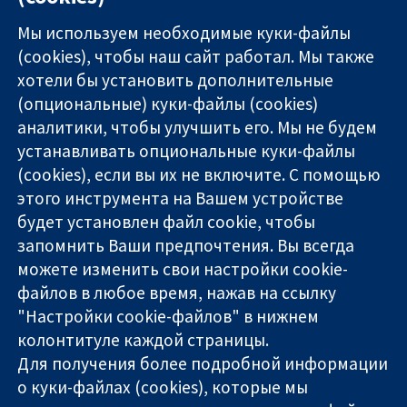
Мы используем необходимые куки-файлы
(cookies), чтобы наш сайт работал. Мы также
хотели бы установить дополнительные
(опциональные) куки-файлы (cookies)
аналитики, чтобы улучшить его. Мы не будем
11-13 Cavendish
Связаться с
устанавливать опциональные куки-файлы
Square
нами
(cookies), если вы их не включите. С помощью
Надёжные
London
Новости
этого инструмента на Вашем устройстве
доказательства
W1G 0AN
Пресс-
Информированные
будет установлен файл cookie, чтобы
United Kingdom
служба
решения
О нас
запомнить Ваши предпочтения. Вы всегда
Во благо
Работа
можете изменить свои настройки cookie-
здоровья
Cochrane
файлов в любое время, нажав на ссылку
Library
"Настройки cookie-файлов" в нижнем
колонтитуле каждой страницы.
Для получения более подробной информации
The Cochrane Collaboration is a charity (no. 1045921) and a
о куки-файлах (cookies), которые мы
company limited by guarantee (no. 03044323) registered in