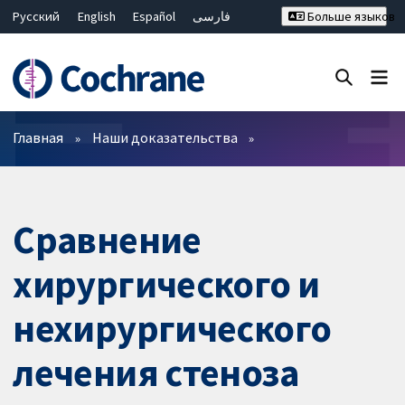
Русский
English
Español
فارسی
Больше языков
Français
Hrvatski
Deutsch
Bahasa Malaysia
ไทย
繁體中文
简体中文
Закрыть поиск ✖
Фильтры
Главная
Наши доказательства
Сравнение
хирургического и
нехирургического
лечения стеноза