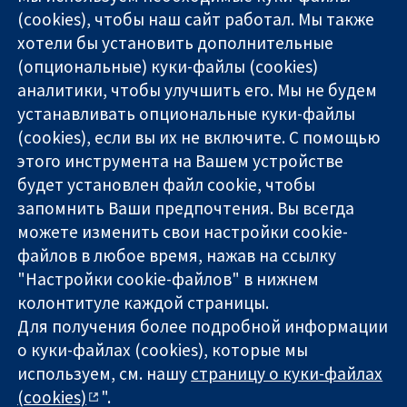
(cookies), чтобы наш сайт работал. Мы также
хотели бы установить дополнительные
(опциональные) куки-файлы (cookies)
аналитики, чтобы улучшить его. Мы не будем
11-13 Cavendish
Связаться с
устанавливать опциональные куки-файлы
Square
нами
(cookies), если вы их не включите. С помощью
Надёжные
London
Новости
этого инструмента на Вашем устройстве
доказательства
W1G 0AN
Пресс-
Информированные
будет установлен файл cookie, чтобы
United Kingdom
служба
решения
О нас
запомнить Ваши предпочтения. Вы всегда
Во благо
Работа
можете изменить свои настройки cookie-
здоровья
Cochrane
файлов в любое время, нажав на ссылку
Library
"Настройки cookie-файлов" в нижнем
колонтитуле каждой страницы.
Для получения более подробной информации
The Cochrane Collaboration is a charity (no. 1045921) and a
о куки-файлах (cookies), которые мы
company limited by guarantee (no. 03044323) registered in
используем, см. нашу
страницу о куки-файлах
England & Wales. VAT registration number GB 718 2127 49.
(cookies)
".