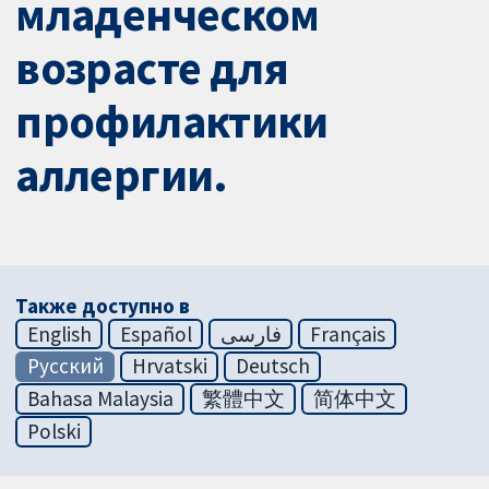
младенческом
возрасте для
профилактики
аллергии.
Также доступно в
English
Español
فارسی
Français
Русский
Hrvatski
Deutsch
Bahasa Malaysia
繁體中文
简体中文
Polski