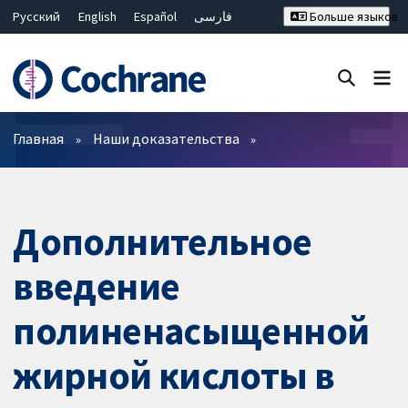
Русский
English
Español
فارسی
Больше языков
Français
Hrvatski
Deutsch
Bahasa Malaysia
ไทย
繁體中文
简体中文
Закрыть поиск ✖
Фильтры
Главная
Наши доказательства
Дополнительное
введение
полиненасыщенной
жирной кислоты в