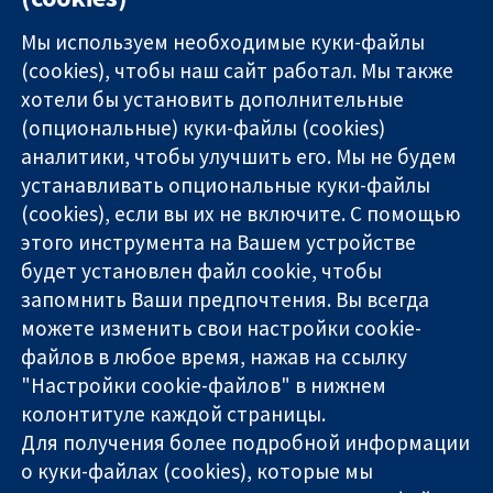
Мы используем необходимые куки-файлы
(cookies), чтобы наш сайт работал. Мы также
хотели бы установить дополнительные
(опциональные) куки-файлы (cookies)
аналитики, чтобы улучшить его. Мы не будем
11-13 Cavendish
Связаться с
устанавливать опциональные куки-файлы
Square
нами
(cookies), если вы их не включите. С помощью
Надёжные
London
Новости
этого инструмента на Вашем устройстве
доказательства
W1G 0AN
Пресс-
Информированные
United Kingdom
служба
будет установлен файл cookie, чтобы
решения
О нас
запомнить Ваши предпочтения. Вы всегда
Во благо
Работа
можете изменить свои настройки cookie-
здоровья
Cochrane
файлов в любое время, нажав на ссылку
Library
"Настройки cookie-файлов" в нижнем
колонтитуле каждой страницы.
Для получения более подробной информации
The Cochrane Collaboration is a charity (no. 1045921) and a
о куки-файлах (cookies), которые мы
company limited by guarantee (no. 03044323) registered in