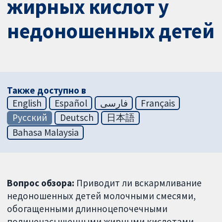
жирных кислот у
недоношенных детей
Также доступно в
English
Español
فارسی
Français
Русский
Deutsch
日本語
Bahasa Malaysia
Вопрос обзора:
Приводит ли вскармливание
недоношенных детей молочными смесями,
обогащенными длинноцепочечными
полиненасыщенными жирными кислотами