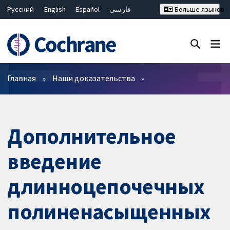
Русский
English
Español
فارسی
Больше языков
Français
Hrvatski
Deutsch
Bahasa Malaysia
ไทย
繁體中文
简体中文
Закрыть поиск ✖
Фильтры
Главная
Наши доказательства
Дополнительное
введение
длинноцепочечных
полиненасыщенных