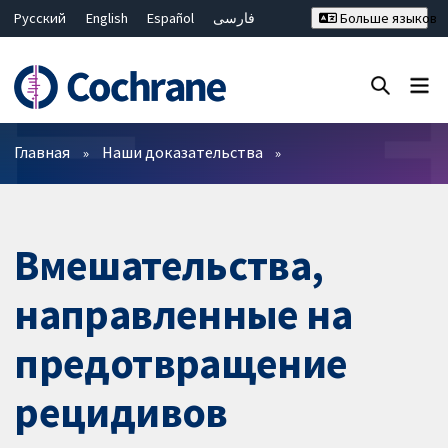
Русский
English
Español
فارسی
Больше языков
Français
Hrvatski
Deutsch
Bahasa Malaysia
ไทย
繁體中文
简体中文
Закрыть поиск ✖
Фильтры
Главная
Наши доказательства
Вмешательства,
направленные на
предотвращение
рецидивов