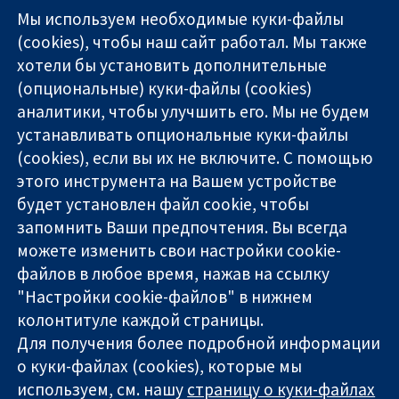
Мы используем необходимые куки-файлы
(cookies), чтобы наш сайт работал. Мы также
хотели бы установить дополнительные
(опциональные) куки-файлы (cookies)
аналитики, чтобы улучшить его. Мы не будем
11-13 Cavendish
Связаться с
устанавливать опциональные куки-файлы
Square
нами
(cookies), если вы их не включите. С помощью
Надёжные
London
Новости
этого инструмента на Вашем устройстве
доказательства
W1G 0AN
Пресс-
Информированные
будет установлен файл cookie, чтобы
United Kingdom
служба
решения
О нас
запомнить Ваши предпочтения. Вы всегда
Во благо
Работа
можете изменить свои настройки cookie-
здоровья
Cochrane
файлов в любое время, нажав на ссылку
Library
"Настройки cookie-файлов" в нижнем
колонтитуле каждой страницы.
Для получения более подробной информации
The Cochrane Collaboration is a charity (no. 1045921) and a
о куки-файлах (cookies), которые мы
company limited by guarantee (no. 03044323) registered in
используем, см. нашу
страницу о куки-файлах
England & Wales. VAT registration number GB 718 2127 49.