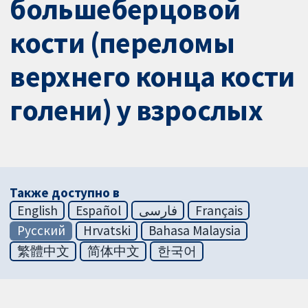
большеберцовой
кости (переломы
верхнего конца кости
голени) у взрослых
Также доступно в
English
Español
فارسی
Français
Русский
Hrvatski
Bahasa Malaysia
繁體中文
简体中文
한국어