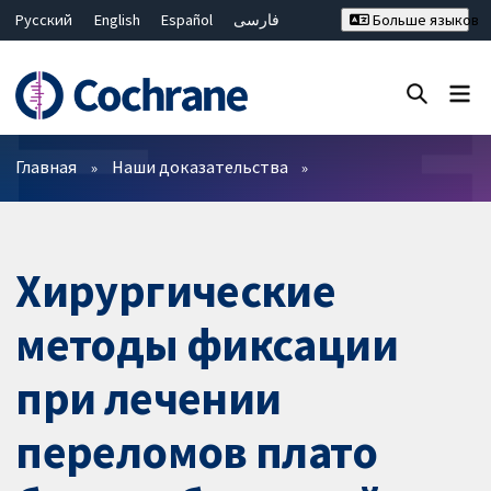
Русский
English
Español
فارسی
Больше языков
Français
Hrvatski
Deutsch
Bahasa Malaysia
ไทย
繁體中文
简体中文
Закрыть поиск ✖
Фильтры
Главная
Наши доказательства
Хирургические
методы фиксации
при лечении
переломов плато