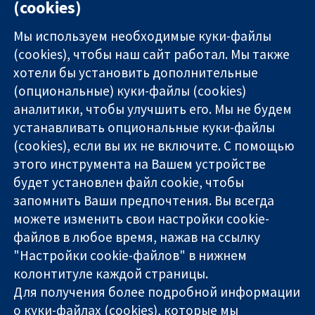
(cookies)
Мы используем необходимые куки-файлы
(cookies), чтобы наш сайт работал. Мы также
хотели бы установить дополнительные
(опциональные) куки-файлы (cookies)
аналитики, чтобы улучшить его. Мы не будем
11-13 Cavendish
Связаться с
устанавливать опциональные куки-файлы
Square
нами
(cookies), если вы их не включите. С помощью
Надёжные
London
Новости
этого инструмента на Вашем устройстве
доказательства
W1G 0AN
Пресс-
Информированные
United Kingdom
служба
будет установлен файл cookie, чтобы
решения
О нас
запомнить Ваши предпочтения. Вы всегда
Во благо
Работа
можете изменить свои настройки cookie-
здоровья
Cochrane
файлов в любое время, нажав на ссылку
Library
"Настройки cookie-файлов" в нижнем
колонтитуле каждой страницы.
Для получения более подробной информации
The Cochrane Collaboration is a charity (no. 1045921) and a
о куки-файлах (cookies), которые мы
company limited by guarantee (no. 03044323) registered in