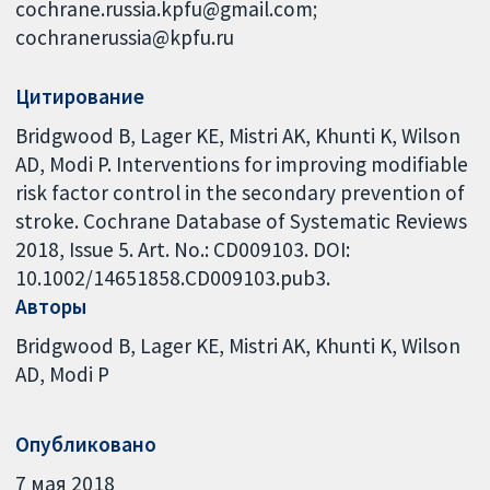
cochrane.russia.kpfu@gmail.com;
cochranerussia@kpfu.ru
Цитирование
Bridgwood B, Lager KE, Mistri AK, Khunti K, Wilson
AD, Modi P. Interventions for improving modifiable
risk factor control in the secondary prevention of
stroke. Cochrane Database of Systematic Reviews
2018, Issue 5. Art. No.: CD009103. DOI:
10.1002/14651858.CD009103.pub3.
Авторы
Bridgwood B
Lager KE
Mistri AK
Khunti K
Wilson
AD
Modi P
Опубликовано
7 мая 2018