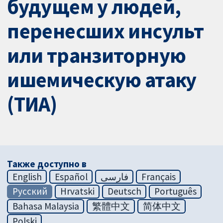
будущем у людей,
перенесших инсульт
или транзиторную
ишемическую атаку
(ТИА)
Также доступно в
English
Español
فارسی
Français
Русский
Hrvatski
Deutsch
Português
Bahasa Malaysia
繁體中文
简体中文
Polski