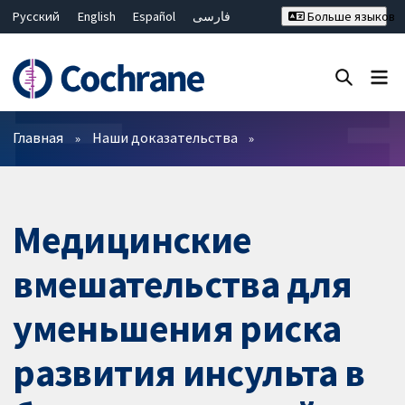
Русский
English
Español
فارسی
Больше языков
Français
Hrvatski
Deutsch
Bahasa Malaysia
ไทย
繁體中文
简体中文
Закрыть поиск ✖
Фильтры
Главная
Наши доказательства
Медицинские
вмешательства для
уменьшения риска
развития инсульта в