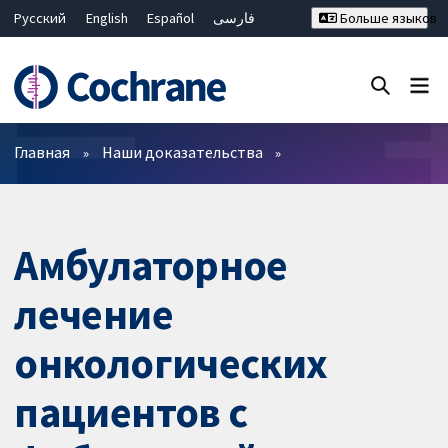
Русский
English
Español
فارسی
Больше языков
Français
Hrvatski
Deutsch
Bahasa Malaysia
ไทย
繁體中文
简体中文
Закрыть поиск ✖
Фильтры
Главная
Наши доказательства
Амбулаторное
лечение
онкологических
пациентов с