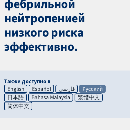
фебрильной
нейтропенией
низкого риска
эффективно.
Также доступно в
English
Español
فارسی
Русский
日本語
Bahasa Malaysia
繁體中文
简体中文