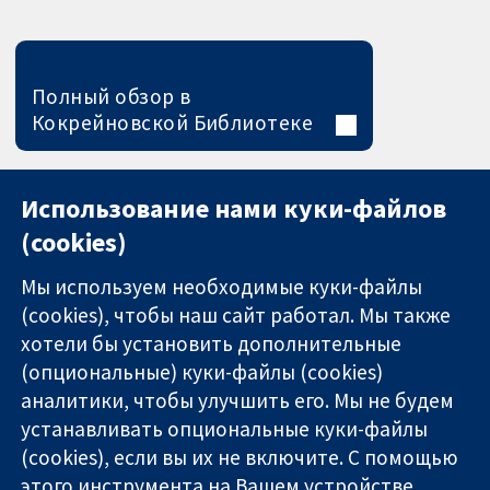
Полный обзор в
Кокрейновской Библиотеке
Использование нами куки-файлов
(cookies)
Мы используем необходимые куки-файлы
(cookies), чтобы наш сайт работал. Мы также
хотели бы установить дополнительные
(опциональные) куки-файлы (cookies)
аналитики, чтобы улучшить его. Мы не будем
11-13 Cavendish
Связаться с
устанавливать опциональные куки-файлы
Square
нами
(cookies), если вы их не включите. С помощью
Надёжные
London
Новости
этого инструмента на Вашем устройстве
доказательства
W1G 0AN
Пресс-