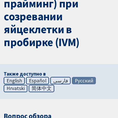
прайминг) при
созревании
яйцеклетки в
пробирке (IVM)
Также доступно в
English
Español
فارسی
Русский
Hrvatski
简体中文
Вопрос обзора