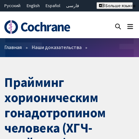
Русский
English
Español
فارسی
Больше языков
Français
Hrvatski
Deutsch
Bahasa Malaysia
ไทย
繁體中文
简体中文
Закрыть поиск ✖
Фильтры
Главная
Наши доказательства
Прайминг
хорионическим
гонадотропином
человека (ХГЧ-