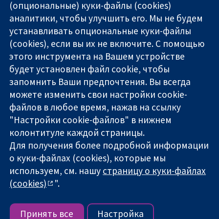
(опциональные) куки-файлы (cookies)
аналитики, чтобы улучшить его. Мы не будем
11-13 Cavendish
Связаться с
устанавливать опциональные куки-файлы
Square
нами
(cookies), если вы их не включите. С помощью
Надёжные
London
Новости
этого инструмента на Вашем устройстве
доказательства
W1G 0AN
Пресс-
Информированные
United Kingdom
служба
будет установлен файл cookie, чтобы
решения
О нас
запомнить Ваши предпочтения. Вы всегда
Во благо
Работа
можете изменить свои настройки cookie-
здоровья
Cochrane
файлов в любое время, нажав на ссылку
Library
"Настройки cookie-файлов" в нижнем
колонтитуле каждой страницы.
Для получения более подробной информации
The Cochrane Collaboration is a charity (no. 1045921) and a
о куки-файлах (cookies), которые мы
company limited by guarantee (no. 03044323) registered in
England & Wales. VAT registration number GB 718 2127 49.
используем, см. нашу
страницу о куки-файлах
(cookies)
".
Copyright © 2026 The Cochrane Collaboration
Условия использования веб-сайта
|
Отказ от
ответственности
|
Конфиденциальность
|
Политика
Принять все
Настройка