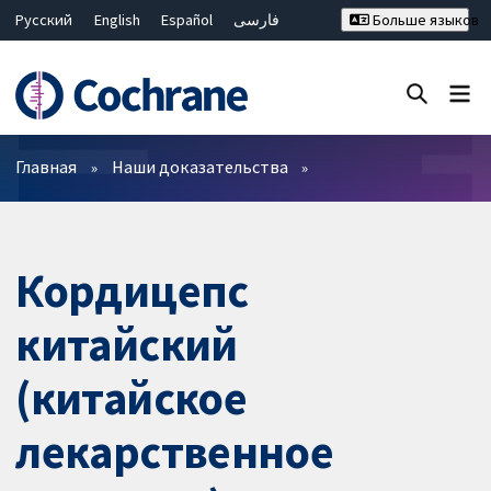
Русский
English
Español
فارسی
Больше языков
Français
Hrvatski
Deutsch
Bahasa Malaysia
ไทย
繁體中文
简体中文
Закрыть поиск ✖
Фильтры
Главная
Наши доказательства
Кордицепс
китайский
(китайское
лекарственное