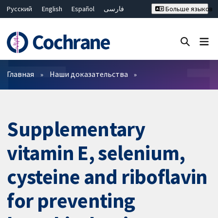
Русский
English
Español
فارسی
Больше языков
Français
Hrvatski
Deutsch
Bahasa Malaysia
ไทย
繁體中文
简体中文
Закрыть поиск ✖
Фильтры
Главная
Наши доказательства
Supplementary
vitamin E, selenium,
cysteine and riboflavin
for preventing