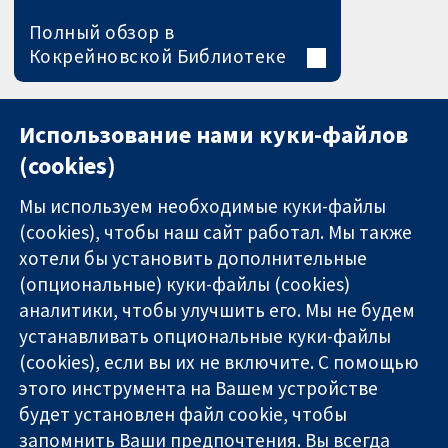
Полный обзор в
Кокрейновской Библиотеке
Использование нами куки-файлов
(cookies)
Мы используем необходимые куки-файлы
(cookies), чтобы наш сайт работал. Мы также
хотели бы установить дополнительные
(опциональные) куки-файлы (cookies)
аналитики, чтобы улучшить его. Мы не будем
11-13 Cavendish
Связаться с
устанавливать опциональные куки-файлы
Square
нами
(cookies), если вы их не включите. С помощью
Надёжные
London
Новости
этого инструмента на Вашем устройстве
доказательства
W1G 0AN
Пресс-
Информированные
United Kingdom
служба
будет установлен файл cookie, чтобы
решения
О нас
запомнить Ваши предпочтения. Вы всегда