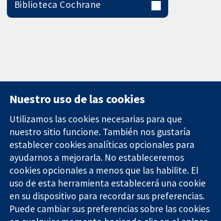
Biblioteca Cochrane
Nuestro uso de las cookies
Utilizamos las cookies necesarias para que
nuestro sitio funcione. También nos gustaría
11-13 Cavendish
Contacto
establecer cookies analíticas opcionales para
Square
Noticias
ayudarnos a mejorarla. No estableceremos
Evidencia fiable.
Londres
Prensa
Decisiones
cookies opcionales a menos que las habilite. El
W1G 0AN
Sobre
informadas.
Reino Unido
nosotros
uso de esta herramienta establecerá una cookie
Mejor salud.
Empleo
en su dispositivo para recordar sus preferencias.
Cochrane
Puede cambiar sus preferencias sobre las cookies
Library