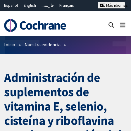
Español
English
فارسی
Français
Más idiomas
Русский
Hrvatski
Deutsch
Bahasa Malaysia
ไทย
繁體中文
简体中文
Cerrar búsqueda ✖
Filtros
Inicio
Nuestra evidencia
Administración de
suplementos de
vitamina E, selenio,
cisteína y riboflavina